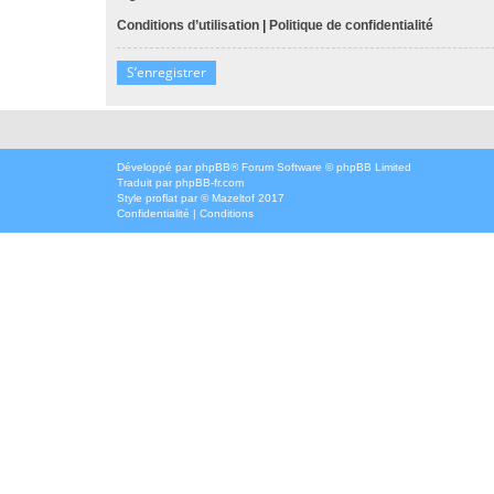
Conditions d’utilisation
|
Politique de confidentialité
S’enregistrer
Développé par
phpBB
® Forum Software © phpBB Limited
Traduit par
phpBB-fr.com
Style
proflat
par ©
Mazeltof
2017
Confidentialité
|
Conditions