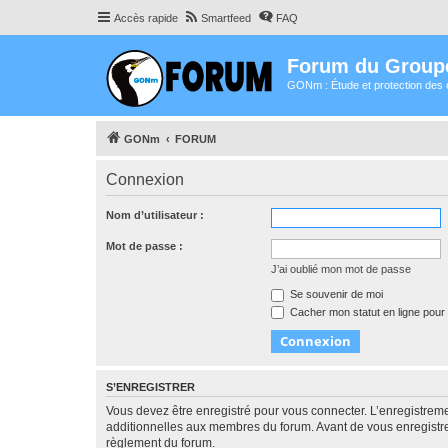
Accès rapide
Smartfeed
FAQ
Forum du Group
GONm : Étude et protection des 
GONm
FORUM
Connexion
Nom d’utilisateur :
Mot de passe :
J’ai oublié mon mot de passe
Se souvenir de moi
Cacher mon statut en ligne pour 
S’ENREGISTRER
Vous devez être enregistré pour vous connecter. L’enregistre
additionnelles aux membres du forum. Avant de vous enregistrer,
règlement du forum.