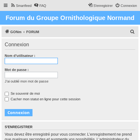
Smartfeed
FAQ
S’enregistrer
Connexion
Forum du Groupe Ornithologique Normand
R
GONm
FORUM
e
Connexion
c
h
Nom d’utilisateur :
e
r
Mot de passe :
c
J’ai oublié mon mot de passe
h
e
Se souvenir de moi
Cacher mon statut en ligne pour cette session
r
S’ENREGISTRER
Vous devez être enregistré pour vous connecter. L’enregistrement ne prend
que quelques secondes et augmente vos possibilités. L’administrateur du