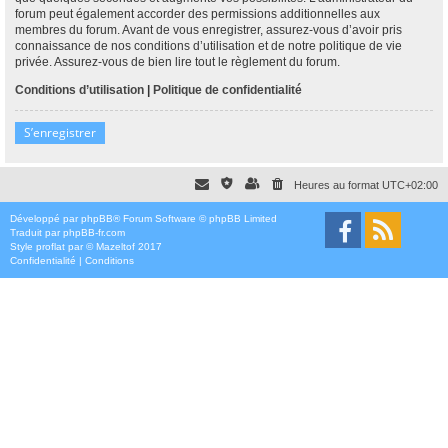
forum peut également accorder des permissions additionnelles aux
membres du forum. Avant de vous enregistrer, assurez-vous d’avoir pris
connaissance de nos conditions d’utilisation et de notre politique de vie
privée. Assurez-vous de bien lire tout le règlement du forum.
Conditions d’utilisation
|
Politique de confidentialité
S’enregistrer
Heures au format
UTC+02:00
Développé par
phpBB
® Forum Software © phpBB Limited
Traduit par
phpBB-fr.com
Style
proflat
par ©
Mazeltof
2017
Confidentialité
|
Conditions