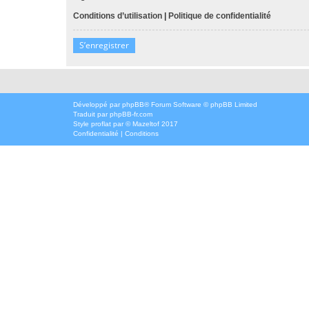
Conditions d’utilisation
|
Politique de confidentialité
S’enregistrer
Développé par
phpBB
® Forum Software © phpBB Limited
Traduit par
phpBB-fr.com
Style
proflat
par ©
Mazeltof
2017
Confidentialité
|
Conditions