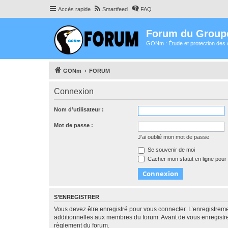
Accès rapide
Smartfeed
FAQ
Forum du Group
GONm : Étude et protection des 
GONm
FORUM
Connexion
Nom d’utilisateur :
Mot de passe :
J’ai oublié mon mot de passe
Se souvenir de moi
Cacher mon statut en ligne pour 
S’ENREGISTRER
Vous devez être enregistré pour vous connecter. L’enregistre
additionnelles aux membres du forum. Avant de vous enregistrer,
règlement du forum.