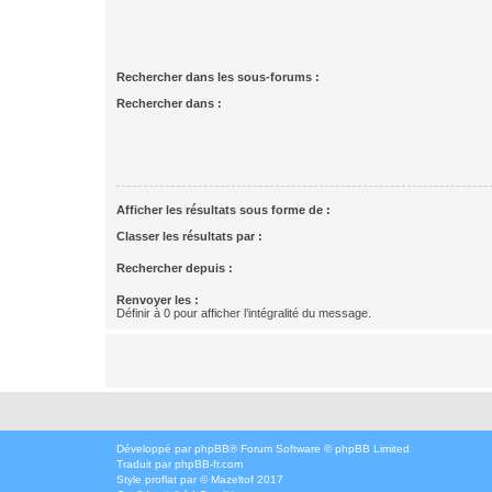
Rechercher dans les sous-forums :
Rechercher dans :
Afficher les résultats sous forme de :
Classer les résultats par :
Rechercher depuis :
Renvoyer les :
Définir à 0 pour afficher l’intégralité du message.
Développé par
phpBB
® Forum Software © phpBB Limited
Traduit par
phpBB-fr.com
Style
proflat
par ©
Mazeltof
2017