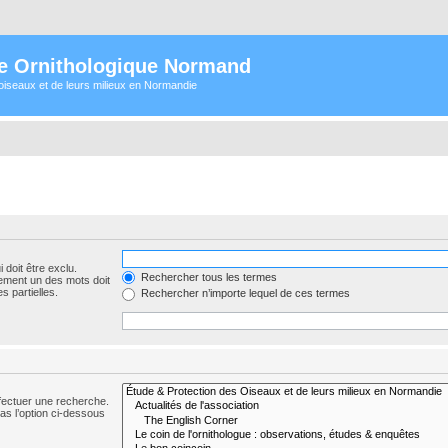
e Ornithologique Normand
oiseaux et de leurs milieux en Normandie
 doit être exclu.
Rechercher tous les termes
ement un des mots doit
s partielles.
Rechercher n’importe lequel de ces termes
fectuer une recherche.
s l’option ci-dessous