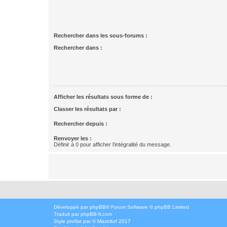
Rechercher dans les sous-forums :
Rechercher dans :
Afficher les résultats sous forme de :
Classer les résultats par :
Rechercher depuis :
Renvoyer les :
Définir à 0 pour afficher l’intégralité du message.
Développé par
phpBB
® Forum Software © phpBB Limited
Traduit par
phpBB-fr.com
Style
proflat
par ©
Mazeltof
2017