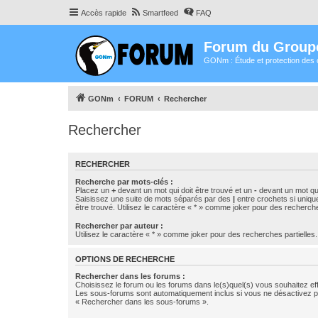
Accès rapide
Smartfeed
FAQ
Forum du Group
GONm : Étude et protection des 
GONm
FORUM
Rechercher
Rechercher
RECHERCHER
Recherche par mots-clés :
Placez un
+
devant un mot qui doit être trouvé et un
-
devant un mot qui
Saisissez une suite de mots séparés par des
|
entre crochets si uniqu
être trouvé. Utilisez le caractère « * » comme joker pour des recherche
Rechercher par auteur :
Utilisez le caractère « * » comme joker pour des recherches partielles.
OPTIONS DE RECHERCHE
Rechercher dans les forums :
Choisissez le forum ou les forums dans le(s)quel(s) vous souhaitez ef
Les sous-forums sont automatiquement inclus si vous ne désactivez pa
« Rechercher dans les sous-forums ».