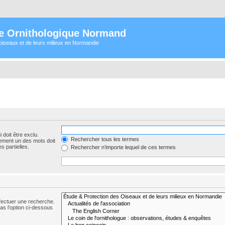
e Ornithologique Normand
oiseaux et de leurs milieux en Normandie
 doit être exclu.
Rechercher tous les termes
ement un des mots doit
s partielles.
Rechercher n’importe lequel de ces termes
fectuer une recherche.
s l’option ci-dessous