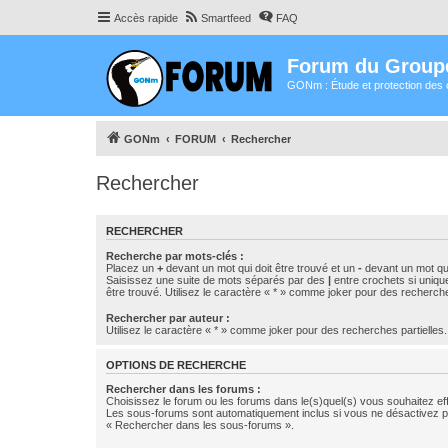
Accès rapide
Smartfeed
FAQ
Forum du Group
GONm : Étude et protection des 
GONm
FORUM
Rechercher
Rechercher
RECHERCHER
Recherche par mots-clés :
Placez un
+
devant un mot qui doit être trouvé et un
-
devant un mot qui
Saisissez une suite de mots séparés par des
|
entre crochets si uniqu
être trouvé. Utilisez le caractère « * » comme joker pour des recherche
Rechercher par auteur :
Utilisez le caractère « * » comme joker pour des recherches partielles.
OPTIONS DE RECHERCHE
Rechercher dans les forums :
Choisissez le forum ou les forums dans le(s)quel(s) vous souhaitez ef
Les sous-forums sont automatiquement inclus si vous ne désactivez pa
« Rechercher dans les sous-forums ».