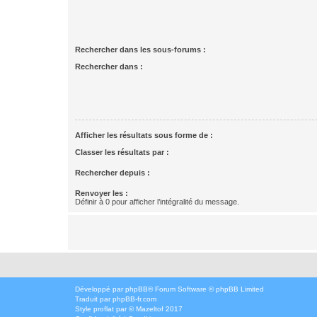
Rechercher dans les sous-forums :
Rechercher dans :
Afficher les résultats sous forme de :
Classer les résultats par :
Rechercher depuis :
Renvoyer les :
Définir à 0 pour afficher l’intégralité du message.
Développé par
phpBB
® Forum Software © phpBB Limited
Traduit par
phpBB-fr.com
Style
proflat
par ©
Mazeltof
2017