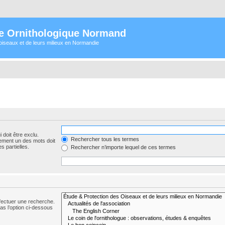
e Ornithologique Normand
oiseaux et de leurs milieux en Normandie
 doit être exclu.
Rechercher tous les termes
ement un des mots doit
s partielles.
Rechercher n’importe lequel de ces termes
fectuer une recherche.
s l’option ci-dessous