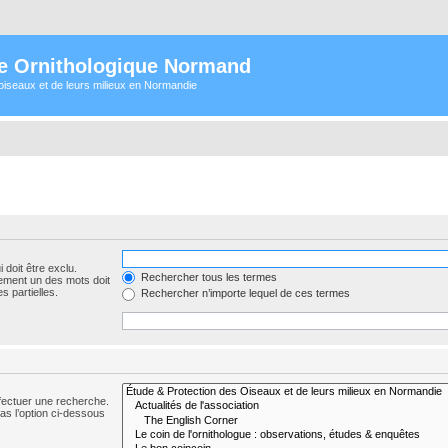
e Ornithologique Normand
oiseaux et de leurs milieux en Normandie
 doit être exclu.
Rechercher tous les termes
ement un des mots doit
s partielles.
Rechercher n’importe lequel de ces termes
fectuer une recherche.
s l’option ci-dessous