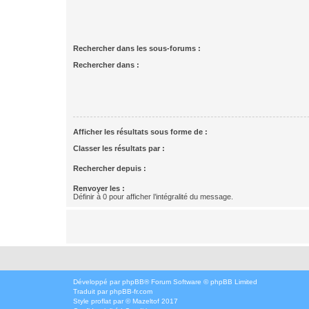
Rechercher dans les sous-forums :
Rechercher dans :
Afficher les résultats sous forme de :
Classer les résultats par :
Rechercher depuis :
Renvoyer les :
Définir à 0 pour afficher l’intégralité du message.
Développé par
phpBB
® Forum Software © phpBB Limited
Traduit par
phpBB-fr.com
Style
proflat
par ©
Mazeltof
2017