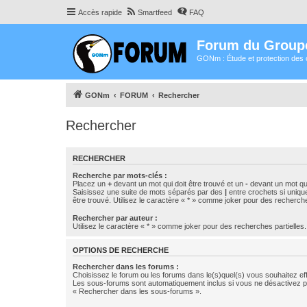
Accès rapide
Smartfeed
FAQ
Forum du Group
GONm : Étude et protection des 
GONm
FORUM
Rechercher
Rechercher
RECHERCHER
Recherche par mots-clés :
Placez un
+
devant un mot qui doit être trouvé et un
-
devant un mot qui
Saisissez une suite de mots séparés par des
|
entre crochets si uniqu
être trouvé. Utilisez le caractère « * » comme joker pour des recherche
Rechercher par auteur :
Utilisez le caractère « * » comme joker pour des recherches partielles.
OPTIONS DE RECHERCHE
Rechercher dans les forums :
Choisissez le forum ou les forums dans le(s)quel(s) vous souhaitez ef
Les sous-forums sont automatiquement inclus si vous ne désactivez pa
« Rechercher dans les sous-forums ».