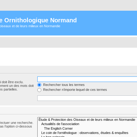
e Ornithologique Normand
oiseaux et de leurs milieux en Normandie
 doit être exclu.
Rechercher tous les termes
ement un des mots doit
s partielles.
Rechercher n’importe lequel de ces termes
fectuer une recherche.
s l’option ci-dessous