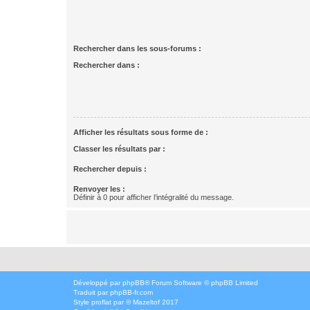
Rechercher dans les sous-forums :
Rechercher dans :
Afficher les résultats sous forme de :
Classer les résultats par :
Rechercher depuis :
Renvoyer les :
Définir à 0 pour afficher l’intégralité du message.
Développé par
phpBB
® Forum Software © phpBB Limited
Traduit par
phpBB-fr.com
Style
proflat
par ©
Mazeltof
2017