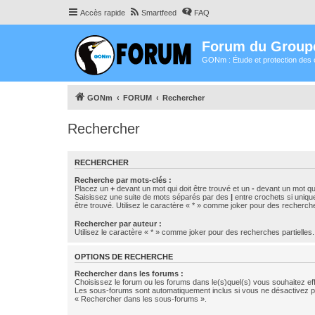
Accès rapide
Smartfeed
FAQ
Forum du Group
GONm : Étude et protection des 
GONm
FORUM
Rechercher
Rechercher
RECHERCHER
Recherche par mots-clés :
Placez un
+
devant un mot qui doit être trouvé et un
-
devant un mot qui
Saisissez une suite de mots séparés par des
|
entre crochets si uniqu
être trouvé. Utilisez le caractère « * » comme joker pour des recherche
Rechercher par auteur :
Utilisez le caractère « * » comme joker pour des recherches partielles.
OPTIONS DE RECHERCHE
Rechercher dans les forums :
Choisissez le forum ou les forums dans le(s)quel(s) vous souhaitez ef
Les sous-forums sont automatiquement inclus si vous ne désactivez pa
« Rechercher dans les sous-forums ».