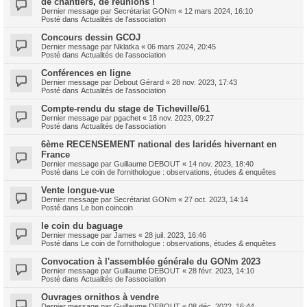
de chantiers, de réunions !
Dernier message par
Secrétariat GONm
«
12 mars 2024, 16:10
Posté dans
Actualités de l'association
Concours dessin GCOJ
Dernier message par
Nklatka
«
06 mars 2024, 20:45
Posté dans
Actualités de l'association
Conférences en ligne
Dernier message par
Debout Gérard
«
28 nov. 2023, 17:43
Posté dans
Actualités de l'association
Compte-rendu du stage de Ticheville/61
Dernier message par
pgachet
«
18 nov. 2023, 09:27
Posté dans
Actualités de l'association
6ème RECENSEMENT national des laridés hivernant en
France
Dernier message par
Guillaume DEBOUT
«
14 nov. 2023, 18:40
Posté dans
Le coin de l'ornithologue : observations, études & enquêtes
Vente longue-vue
Dernier message par
Secrétariat GONm
«
27 oct. 2023, 14:14
Posté dans
Le bon coincoin
le coin du baguage
Dernier message par
James
«
28 juil. 2023, 16:46
Posté dans
Le coin de l'ornithologue : observations, études & enquêtes
Convocation à l'assemblée générale du GONm 2023
Dernier message par
Guillaume DEBOUT
«
28 févr. 2023, 14:10
Posté dans
Actualités de l'association
Ouvrages ornithos à vendre
Dernier message par
Guillaume DEBOUT
«
08 déc. 2022, 16:44