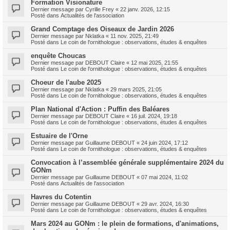
Formation Visionature
Dernier message par
Cyrille Frey
«
22 janv. 2026, 12:15
Posté dans
Actualités de l'association
Grand Comptage des Oiseaux de Jardin 2026
Dernier message par
Nklatka
«
11 nov. 2025, 21:49
Posté dans
Le coin de l'ornithologue : observations, études & enquêtes
enquête Choucas
Dernier message par
DEBOUT Claire
«
12 mai 2025, 21:55
Posté dans
Le coin de l'ornithologue : observations, études & enquêtes
Choeur de l'aube 2025
Dernier message par
Nklatka
«
29 mars 2025, 21:05
Posté dans
Le coin de l'ornithologue : observations, études & enquêtes
Plan National d'Action : Puffin des Baléares
Dernier message par
DEBOUT Claire
«
16 juil. 2024, 19:18
Posté dans
Le coin de l'ornithologue : observations, études & enquêtes
Estuaire de l'Orne
Dernier message par
Guillaume DEBOUT
«
24 juin 2024, 17:12
Posté dans
Le coin de l'ornithologue : observations, études & enquêtes
Convocation à l’assemblée générale supplémentaire 2024 du
GONm
Dernier message par
Guillaume DEBOUT
«
07 mai 2024, 11:02
Posté dans
Actualités de l'association
Havres du Cotentin
Dernier message par
Guillaume DEBOUT
«
29 avr. 2024, 16:30
Posté dans
Le coin de l'ornithologue : observations, études & enquêtes
Mars 2024 au GONm : le plein de formations, d'animations,