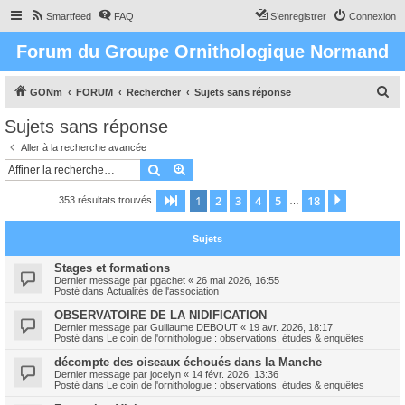
Smartfeed
FAQ
S’enregistrer
Connexion
Forum du Groupe Ornithologique Normand
R
GONm
FORUM
Rechercher
Sujets sans réponse
e
Sujets sans réponse
c
Aller à la recherche avancée
h
Rechercher
Recherche avancée
e
1
2
3
4
5
18
Page
1
sur
18
Suivante
353 résultats trouvés
r
…
c
Sujets
h
e
Stages et formations
Dernier message par
pgachet
«
26 mai 2026, 16:55
r
Posté dans
Actualités de l'association
OBSERVATOIRE DE LA NIDIFICATION
Dernier message par
Guillaume DEBOUT
«
19 avr. 2026, 18:17
Posté dans
Le coin de l'ornithologue : observations, études & enquêtes
décompte des oiseaux échoués dans la Manche
Dernier message par
jocelyn
«
14 févr. 2026, 13:36
Posté dans
Le coin de l'ornithologue : observations, études & enquêtes