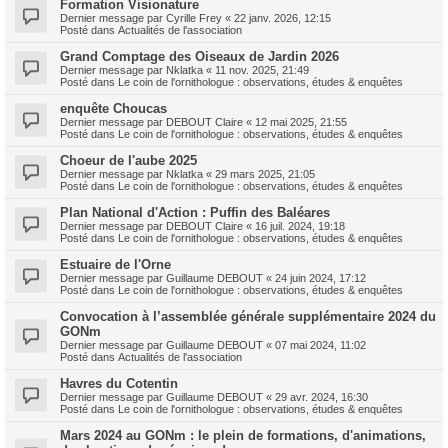
Formation Visionature
Dernier message par
Cyrille Frey
«
22 janv. 2026, 12:15
Posté dans
Actualités de l'association
Grand Comptage des Oiseaux de Jardin 2026
Dernier message par
Nklatka
«
11 nov. 2025, 21:49
Posté dans
Le coin de l'ornithologue : observations, études & enquêtes
enquête Choucas
Dernier message par
DEBOUT Claire
«
12 mai 2025, 21:55
Posté dans
Le coin de l'ornithologue : observations, études & enquêtes
Choeur de l'aube 2025
Dernier message par
Nklatka
«
29 mars 2025, 21:05
Posté dans
Le coin de l'ornithologue : observations, études & enquêtes
Plan National d'Action : Puffin des Baléares
Dernier message par
DEBOUT Claire
«
16 juil. 2024, 19:18
Posté dans
Le coin de l'ornithologue : observations, études & enquêtes
Estuaire de l'Orne
Dernier message par
Guillaume DEBOUT
«
24 juin 2024, 17:12
Posté dans
Le coin de l'ornithologue : observations, études & enquêtes
Convocation à l’assemblée générale supplémentaire 2024 du
GONm
Dernier message par
Guillaume DEBOUT
«
07 mai 2024, 11:02
Posté dans
Actualités de l'association
Havres du Cotentin
Dernier message par
Guillaume DEBOUT
«
29 avr. 2024, 16:30
Posté dans
Le coin de l'ornithologue : observations, études & enquêtes
Mars 2024 au GONm : le plein de formations, d'animations,