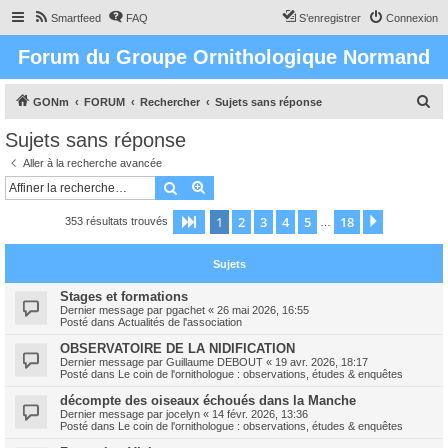
Smartfeed
FAQ
S’enregistrer
Connexion
Forum du Groupe Ornithologique Normand
R
GONm
FORUM
Rechercher
Sujets sans réponse
e
Sujets sans réponse
c
Aller à la recherche avancée
h
Rechercher
Recherche avancée
e
1
2
3
4
5
18
Page
1
sur
18
Suivante
353 résultats trouvés
r
…
c
Sujets
h
e
Stages et formations
Dernier message par
pgachet
«
26 mai 2026, 16:55
r
Posté dans
Actualités de l'association
OBSERVATOIRE DE LA NIDIFICATION
Dernier message par
Guillaume DEBOUT
«
19 avr. 2026, 18:17
Posté dans
Le coin de l'ornithologue : observations, études & enquêtes
décompte des oiseaux échoués dans la Manche
Dernier message par
jocelyn
«
14 févr. 2026, 13:36
Posté dans
Le coin de l'ornithologue : observations, études & enquêtes