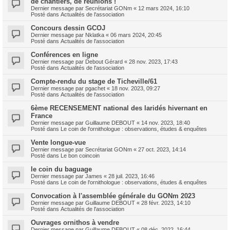
de chantiers, de réunions !
Dernier message par
Secrétariat GONm
«
12 mars 2024, 16:10
Posté dans
Actualités de l'association
Concours dessin GCOJ
Dernier message par
Nklatka
«
06 mars 2024, 20:45
Posté dans
Actualités de l'association
Conférences en ligne
Dernier message par
Debout Gérard
«
28 nov. 2023, 17:43
Posté dans
Actualités de l'association
Compte-rendu du stage de Ticheville/61
Dernier message par
pgachet
«
18 nov. 2023, 09:27
Posté dans
Actualités de l'association
6ème RECENSEMENT national des laridés hivernant en
France
Dernier message par
Guillaume DEBOUT
«
14 nov. 2023, 18:40
Posté dans
Le coin de l'ornithologue : observations, études & enquêtes
Vente longue-vue
Dernier message par
Secrétariat GONm
«
27 oct. 2023, 14:14
Posté dans
Le bon coincoin
le coin du baguage
Dernier message par
James
«
28 juil. 2023, 16:46
Posté dans
Le coin de l'ornithologue : observations, études & enquêtes
Convocation à l'assemblée générale du GONm 2023
Dernier message par
Guillaume DEBOUT
«
28 févr. 2023, 14:10
Posté dans
Actualités de l'association
Ouvrages ornithos à vendre
Dernier message par
Guillaume DEBOUT
«
08 déc. 2022, 16:44