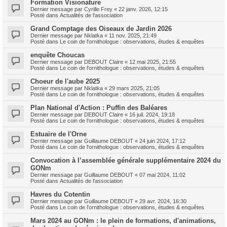
Formation Visionature
Dernier message par
Cyrille Frey
«
22 janv. 2026, 12:15
Posté dans
Actualités de l'association
Grand Comptage des Oiseaux de Jardin 2026
Dernier message par
Nklatka
«
11 nov. 2025, 21:49
Posté dans
Le coin de l'ornithologue : observations, études & enquêtes
enquête Choucas
Dernier message par
DEBOUT Claire
«
12 mai 2025, 21:55
Posté dans
Le coin de l'ornithologue : observations, études & enquêtes
Choeur de l'aube 2025
Dernier message par
Nklatka
«
29 mars 2025, 21:05
Posté dans
Le coin de l'ornithologue : observations, études & enquêtes
Plan National d'Action : Puffin des Baléares
Dernier message par
DEBOUT Claire
«
16 juil. 2024, 19:18
Posté dans
Le coin de l'ornithologue : observations, études & enquêtes
Estuaire de l'Orne
Dernier message par
Guillaume DEBOUT
«
24 juin 2024, 17:12
Posté dans
Le coin de l'ornithologue : observations, études & enquêtes
Convocation à l’assemblée générale supplémentaire 2024 du
GONm
Dernier message par
Guillaume DEBOUT
«
07 mai 2024, 11:02
Posté dans
Actualités de l'association
Havres du Cotentin
Dernier message par
Guillaume DEBOUT
«
29 avr. 2024, 16:30
Posté dans
Le coin de l'ornithologue : observations, études & enquêtes
Mars 2024 au GONm : le plein de formations, d'animations,