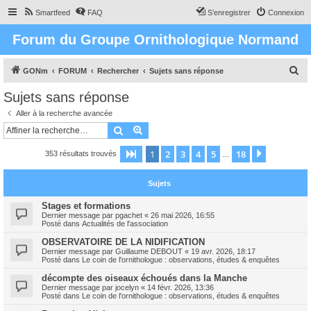
Smartfeed
FAQ
S’enregistrer
Connexion
Forum du Groupe Ornithologique Normand
R
GONm
FORUM
Rechercher
Sujets sans réponse
e
Sujets sans réponse
c
Aller à la recherche avancée
h
Rechercher
Recherche avancée
e
1
2
3
4
5
18
Page
1
sur
18
Suivante
353 résultats trouvés
r
…
c
Sujets
h
e
Stages et formations
Dernier message par
pgachet
«
26 mai 2026, 16:55
r
Posté dans
Actualités de l'association
OBSERVATOIRE DE LA NIDIFICATION
Dernier message par
Guillaume DEBOUT
«
19 avr. 2026, 18:17
Posté dans
Le coin de l'ornithologue : observations, études & enquêtes
décompte des oiseaux échoués dans la Manche
Dernier message par
jocelyn
«
14 févr. 2026, 13:36
Posté dans
Le coin de l'ornithologue : observations, études & enquêtes