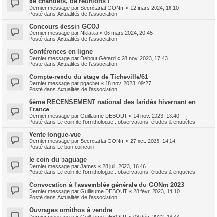
de chantiers, de réunions !
Dernier message par
Secrétariat GONm
«
12 mars 2024, 16:10
Posté dans
Actualités de l'association
Concours dessin GCOJ
Dernier message par
Nklatka
«
06 mars 2024, 20:45
Posté dans
Actualités de l'association
Conférences en ligne
Dernier message par
Debout Gérard
«
28 nov. 2023, 17:43
Posté dans
Actualités de l'association
Compte-rendu du stage de Ticheville/61
Dernier message par
pgachet
«
18 nov. 2023, 09:27
Posté dans
Actualités de l'association
6ème RECENSEMENT national des laridés hivernant en
France
Dernier message par
Guillaume DEBOUT
«
14 nov. 2023, 18:40
Posté dans
Le coin de l'ornithologue : observations, études & enquêtes
Vente longue-vue
Dernier message par
Secrétariat GONm
«
27 oct. 2023, 14:14
Posté dans
Le bon coincoin
le coin du baguage
Dernier message par
James
«
28 juil. 2023, 16:46
Posté dans
Le coin de l'ornithologue : observations, études & enquêtes
Convocation à l'assemblée générale du GONm 2023
Dernier message par
Guillaume DEBOUT
«
28 févr. 2023, 14:10
Posté dans
Actualités de l'association
Ouvrages ornithos à vendre
Dernier message par
Guillaume DEBOUT
«
08 déc. 2022, 16:44