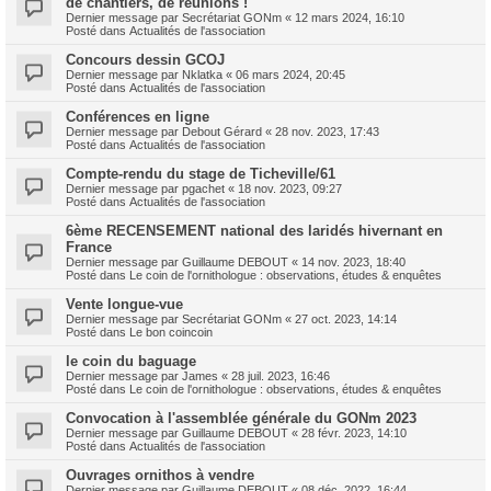
de chantiers, de réunions !
Dernier message par
Secrétariat GONm
«
12 mars 2024, 16:10
Posté dans
Actualités de l'association
Concours dessin GCOJ
Dernier message par
Nklatka
«
06 mars 2024, 20:45
Posté dans
Actualités de l'association
Conférences en ligne
Dernier message par
Debout Gérard
«
28 nov. 2023, 17:43
Posté dans
Actualités de l'association
Compte-rendu du stage de Ticheville/61
Dernier message par
pgachet
«
18 nov. 2023, 09:27
Posté dans
Actualités de l'association
6ème RECENSEMENT national des laridés hivernant en
France
Dernier message par
Guillaume DEBOUT
«
14 nov. 2023, 18:40
Posté dans
Le coin de l'ornithologue : observations, études & enquêtes
Vente longue-vue
Dernier message par
Secrétariat GONm
«
27 oct. 2023, 14:14
Posté dans
Le bon coincoin
le coin du baguage
Dernier message par
James
«
28 juil. 2023, 16:46
Posté dans
Le coin de l'ornithologue : observations, études & enquêtes
Convocation à l'assemblée générale du GONm 2023
Dernier message par
Guillaume DEBOUT
«
28 févr. 2023, 14:10
Posté dans
Actualités de l'association
Ouvrages ornithos à vendre
Dernier message par
Guillaume DEBOUT
«
08 déc. 2022, 16:44