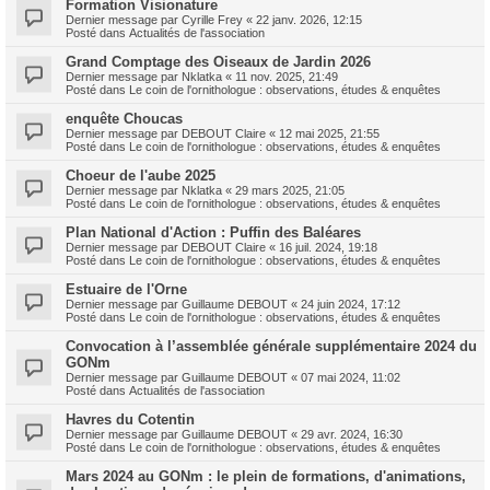
Formation Visionature
Dernier message par
Cyrille Frey
«
22 janv. 2026, 12:15
Posté dans
Actualités de l'association
Grand Comptage des Oiseaux de Jardin 2026
Dernier message par
Nklatka
«
11 nov. 2025, 21:49
Posté dans
Le coin de l'ornithologue : observations, études & enquêtes
enquête Choucas
Dernier message par
DEBOUT Claire
«
12 mai 2025, 21:55
Posté dans
Le coin de l'ornithologue : observations, études & enquêtes
Choeur de l'aube 2025
Dernier message par
Nklatka
«
29 mars 2025, 21:05
Posté dans
Le coin de l'ornithologue : observations, études & enquêtes
Plan National d'Action : Puffin des Baléares
Dernier message par
DEBOUT Claire
«
16 juil. 2024, 19:18
Posté dans
Le coin de l'ornithologue : observations, études & enquêtes
Estuaire de l'Orne
Dernier message par
Guillaume DEBOUT
«
24 juin 2024, 17:12
Posté dans
Le coin de l'ornithologue : observations, études & enquêtes
Convocation à l’assemblée générale supplémentaire 2024 du
GONm
Dernier message par
Guillaume DEBOUT
«
07 mai 2024, 11:02
Posté dans
Actualités de l'association
Havres du Cotentin
Dernier message par
Guillaume DEBOUT
«
29 avr. 2024, 16:30
Posté dans
Le coin de l'ornithologue : observations, études & enquêtes
Mars 2024 au GONm : le plein de formations, d'animations,