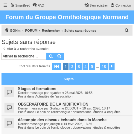
Smartfeed
FAQ
S’enregistrer
Connexion
Forum du Groupe Ornithologique Normand
R
GONm
FORUM
Rechercher
Sujets sans réponse
e
Sujets sans réponse
c
Aller à la recherche avancée
h
Rechercher
Recherche avancée
e
1
2
3
4
5
18
Page
1
sur
18
Suivante
353 résultats trouvés
r
…
c
Sujets
h
e
Stages et formations
Dernier message par
pgachet
«
26 mai 2026, 16:55
r
Posté dans
Actualités de l'association
OBSERVATOIRE DE LA NIDIFICATION
Dernier message par
Guillaume DEBOUT
«
19 avr. 2026, 18:17
Posté dans
Le coin de l'ornithologue : observations, études & enquêtes
décompte des oiseaux échoués dans la Manche
Dernier message par
jocelyn
«
14 févr. 2026, 13:36
Posté dans
Le coin de l'ornithologue : observations, études & enquêtes