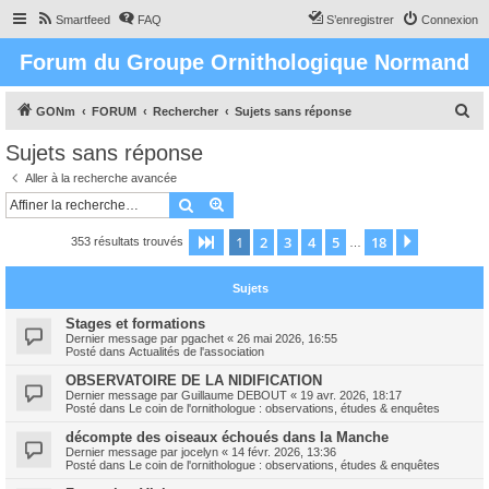
Smartfeed
FAQ
S’enregistrer
Connexion
Forum du Groupe Ornithologique Normand
R
GONm
FORUM
Rechercher
Sujets sans réponse
e
Sujets sans réponse
c
Aller à la recherche avancée
h
Rechercher
Recherche avancée
e
1
2
3
4
5
18
Page
1
sur
18
Suivante
353 résultats trouvés
r
…
c
Sujets
h
e
Stages et formations
Dernier message par
pgachet
«
26 mai 2026, 16:55
r
Posté dans
Actualités de l'association
OBSERVATOIRE DE LA NIDIFICATION
Dernier message par
Guillaume DEBOUT
«
19 avr. 2026, 18:17
Posté dans
Le coin de l'ornithologue : observations, études & enquêtes
décompte des oiseaux échoués dans la Manche
Dernier message par
jocelyn
«
14 févr. 2026, 13:36
Posté dans
Le coin de l'ornithologue : observations, études & enquêtes