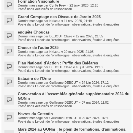
Formation Visionature
Dernier message par
Cyrille Frey
«
22 janv. 2026, 12:15
Posté dans
Actualités de l'association
Grand Comptage des Oiseaux de Jardin 2026
Dernier message par
Nklatka
«
11 nov. 2025, 21:49
Posté dans
Le coin de l'ornithologue : observations, études & enquêtes
enquête Choucas
Dernier message par
DEBOUT Claire
«
12 mai 2025, 21:55
Posté dans
Le coin de l'ornithologue : observations, études & enquêtes
Choeur de l'aube 2025
Dernier message par
Nklatka
«
29 mars 2025, 21:05
Posté dans
Le coin de l'ornithologue : observations, études & enquêtes
Plan National d'Action : Puffin des Baléares
Dernier message par
DEBOUT Claire
«
16 juil. 2024, 19:18
Posté dans
Le coin de l'ornithologue : observations, études & enquêtes
Estuaire de l'Orne
Dernier message par
Guillaume DEBOUT
«
24 juin 2024, 17:12
Posté dans
Le coin de l'ornithologue : observations, études & enquêtes
Convocation à l’assemblée générale supplémentaire 2024 du
GONm
Dernier message par
Guillaume DEBOUT
«
07 mai 2024, 11:02
Posté dans
Actualités de l'association
Havres du Cotentin
Dernier message par
Guillaume DEBOUT
«
29 avr. 2024, 16:30
Posté dans
Le coin de l'ornithologue : observations, études & enquêtes
Mars 2024 au GONm : le plein de formations, d'animations,