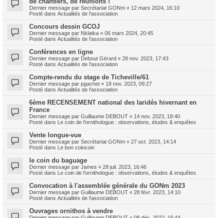
de chantiers, de réunions !
Dernier message par
Secrétariat GONm
«
12 mars 2024, 16:10
Posté dans
Actualités de l'association
Concours dessin GCOJ
Dernier message par
Nklatka
«
06 mars 2024, 20:45
Posté dans
Actualités de l'association
Conférences en ligne
Dernier message par
Debout Gérard
«
28 nov. 2023, 17:43
Posté dans
Actualités de l'association
Compte-rendu du stage de Ticheville/61
Dernier message par
pgachet
«
18 nov. 2023, 09:27
Posté dans
Actualités de l'association
6ème RECENSEMENT national des laridés hivernant en
France
Dernier message par
Guillaume DEBOUT
«
14 nov. 2023, 18:40
Posté dans
Le coin de l'ornithologue : observations, études & enquêtes
Vente longue-vue
Dernier message par
Secrétariat GONm
«
27 oct. 2023, 14:14
Posté dans
Le bon coincoin
le coin du baguage
Dernier message par
James
«
28 juil. 2023, 16:46
Posté dans
Le coin de l'ornithologue : observations, études & enquêtes
Convocation à l'assemblée générale du GONm 2023
Dernier message par
Guillaume DEBOUT
«
28 févr. 2023, 14:10
Posté dans
Actualités de l'association
Ouvrages ornithos à vendre
Dernier message par
Guillaume DEBOUT
«
08 déc. 2022, 16:44