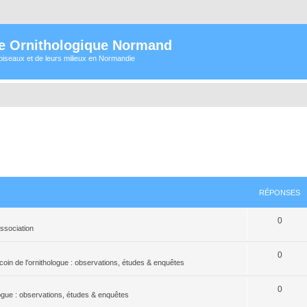
e Ornithologique Normand
oiseaux et de leurs milieux en Normandie
RÉPONSES
0
association
0
coin de l'ornithologue : observations, études & enquêtes
0
logue : observations, études & enquêtes