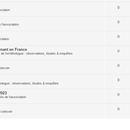
0
ociation
0
e l'association
0
ciation
nant en France
0
 de l'ornithologue : observations, études & enquêtes
0
oincoin
0
thologue : observations, études & enquêtes
2023
0
tés de l'association
0
 coincoin