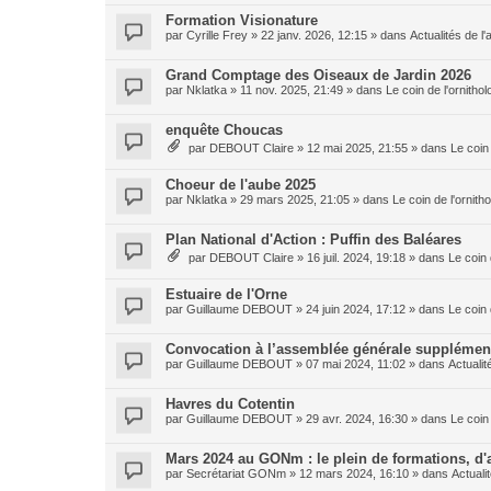
Formation Visionature
par
Cyrille Frey
»
22 janv. 2026, 12:15
» dans
Actualités de l'
Grand Comptage des Oiseaux de Jardin 2026
par
Nklatka
»
11 nov. 2025, 21:49
» dans
Le coin de l'ornith
enquête Choucas
par
DEBOUT Claire
»
12 mai 2025, 21:55
» dans
Le coin
Choeur de l'aube 2025
par
Nklatka
»
29 mars 2025, 21:05
» dans
Le coin de l'ornit
Plan National d'Action : Puffin des Baléares
par
DEBOUT Claire
»
16 juil. 2024, 19:18
» dans
Le coin 
Estuaire de l'Orne
par
Guillaume DEBOUT
»
24 juin 2024, 17:12
» dans
Le coin 
Convocation à l’assemblée générale suppléme
par
Guillaume DEBOUT
»
07 mai 2024, 11:02
» dans
Actualit
Havres du Cotentin
par
Guillaume DEBOUT
»
29 avr. 2024, 16:30
» dans
Le coin
Mars 2024 au GONm : le plein de formations, d'a
par
Secrétariat GONm
»
12 mars 2024, 16:10
» dans
Actuali