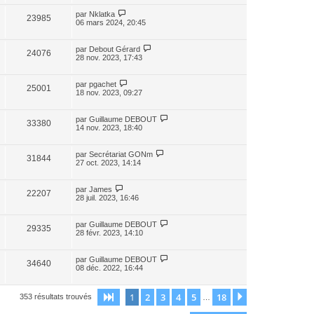
par
Nklatka
23985
06 mars 2024, 20:45
par
Debout Gérard
24076
28 nov. 2023, 17:43
par
pgachet
25001
18 nov. 2023, 09:27
par
Guillaume DEBOUT
33380
14 nov. 2023, 18:40
par
Secrétariat GONm
31844
27 oct. 2023, 14:14
par
James
22207
28 juil. 2023, 16:46
par
Guillaume DEBOUT
29335
28 févr. 2023, 14:10
par
Guillaume DEBOUT
34640
08 déc. 2022, 16:44
1
2
3
4
5
18
Page
1
sur
18
Suivante
353 résultats trouvés
…