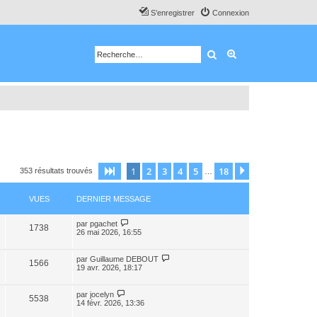
S’enregistrer
Connexion
Rechercher
Recherche avancé
1
2
3
4
5
18
Page
1
sur
18
Suivante
353 résultats trouvés
…
VUES
DERNIER MESSAGE
par
pgachet
1738
26 mai 2026, 16:55
par
Guillaume DEBOUT
1566
19 avr. 2026, 18:17
par
jocelyn
5538
14 févr. 2026, 13:36