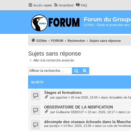
Accès rapide
Smartfeed
FAQ
Forum du Group
GONm : Étude et protection des 
GONm
FORUM
Rechercher
Sujets sans réponse
Sujets sans réponse
Aller à la recherche avancée
Rechercher
Recherche avancée
SUJETS
Stages et formations
par
pgachet
»
26 mai 2026, 16:55
» dans
Actualités de l'
OBSERVATOIRE DE LA NIDIFICATION
par
Guillaume DEBOUT
»
19 avr. 2026, 18:17
» dans
Le 
décompte des oiseaux échoués dans la Manche
par
jocelyn
»
14 févr. 2026, 13:36
» dans
Le coin de l'ornitho