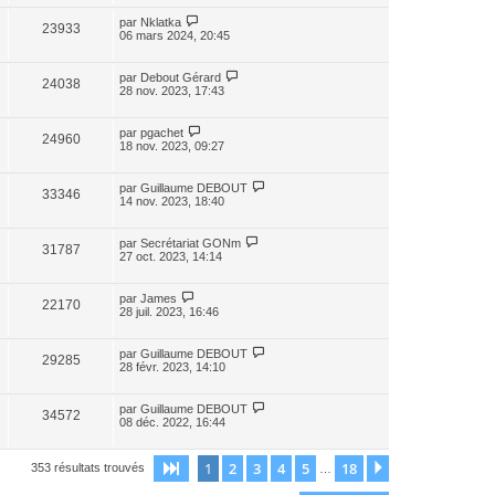
par
Nklatka
23933
06 mars 2024, 20:45
par
Debout Gérard
24038
28 nov. 2023, 17:43
par
pgachet
24960
18 nov. 2023, 09:27
par
Guillaume DEBOUT
33346
14 nov. 2023, 18:40
par
Secrétariat GONm
31787
27 oct. 2023, 14:14
par
James
22170
28 juil. 2023, 16:46
par
Guillaume DEBOUT
29285
28 févr. 2023, 14:10
par
Guillaume DEBOUT
34572
08 déc. 2022, 16:44
1
2
3
4
5
18
Page
1
sur
18
Suivante
353 résultats trouvés
…