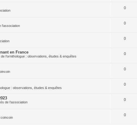
0
ociation
0
e l'association
0
ciation
nant en France
0
 de l'ornithologue : observations, études & enquêtes
0
oincoin
0
thologue : observations, études & enquêtes
2023
0
tés de l'association
0
 coincoin