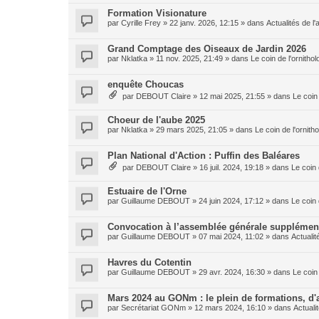
Formation Visionature
par
Cyrille Frey
»
22 janv. 2026, 12:15
» dans
Actualités de l'
Grand Comptage des Oiseaux de Jardin 2026
par
Nklatka
»
11 nov. 2025, 21:49
» dans
Le coin de l'ornith
enquête Choucas
par
DEBOUT Claire
»
12 mai 2025, 21:55
» dans
Le coin
Choeur de l'aube 2025
par
Nklatka
»
29 mars 2025, 21:05
» dans
Le coin de l'ornit
Plan National d'Action : Puffin des Baléares
par
DEBOUT Claire
»
16 juil. 2024, 19:18
» dans
Le coin 
Estuaire de l'Orne
par
Guillaume DEBOUT
»
24 juin 2024, 17:12
» dans
Le coin 
Convocation à l’assemblée générale suppléme
par
Guillaume DEBOUT
»
07 mai 2024, 11:02
» dans
Actualit
Havres du Cotentin
par
Guillaume DEBOUT
»
29 avr. 2024, 16:30
» dans
Le coin
Mars 2024 au GONm : le plein de formations, d'a
par
Secrétariat GONm
»
12 mars 2024, 16:10
» dans
Actuali