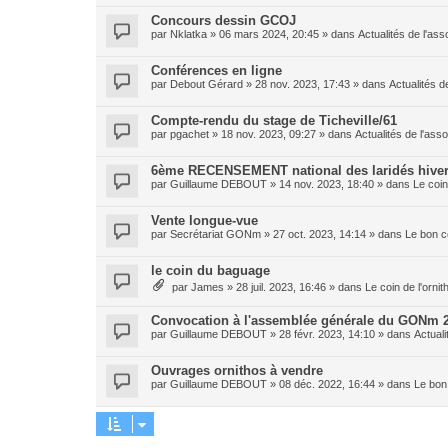
Concours dessin GCOJ
par
Nklatka
»
06 mars 2024, 20:45
» dans
Actualités de l'ass
Conférences en ligne
par
Debout Gérard
»
28 nov. 2023, 17:43
» dans
Actualités d
Compte-rendu du stage de Ticheville/61
par
pgachet
»
18 nov. 2023, 09:27
» dans
Actualités de l'asso
6ème RECENSEMENT national des laridés hiver
par
Guillaume DEBOUT
»
14 nov. 2023, 18:40
» dans
Le coin
Vente longue-vue
par
Secrétariat GONm
»
27 oct. 2023, 14:14
» dans
Le bon c
le coin du baguage
par
James
»
28 juil. 2023, 16:46
» dans
Le coin de l'orni
Convocation à l'assemblée générale du GONm 
par
Guillaume DEBOUT
»
28 févr. 2023, 14:10
» dans
Actuali
Ouvrages ornithos à vendre
par
Guillaume DEBOUT
»
08 déc. 2022, 16:44
» dans
Le bon