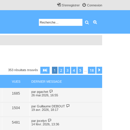
S’enregistrer
Connexion
Rechercher
Recherche avancé
1
2
3
4
5
18
Page
1
sur
18
Suivante
353 résultats trouvés
…
VUES
DERNIER MESSAGE
par
pgachet
1685
26 mai 2026, 16:55
par
Guillaume DEBOUT
1504
19 avr. 2026, 18:17
par
jocelyn
5481
14 févr. 2026, 13:36