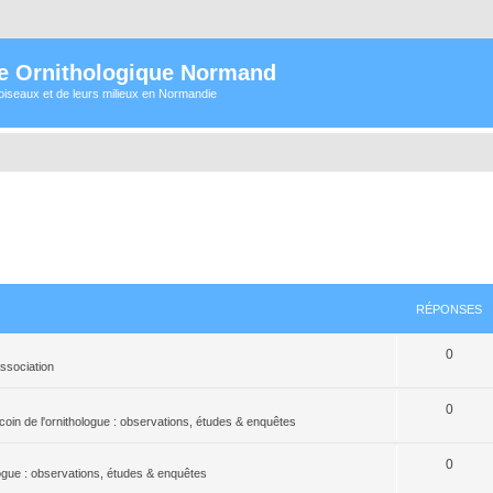
e Ornithologique Normand
oiseaux et de leurs milieux en Normandie
RÉPONSES
0
association
0
coin de l'ornithologue : observations, études & enquêtes
0
logue : observations, études & enquêtes