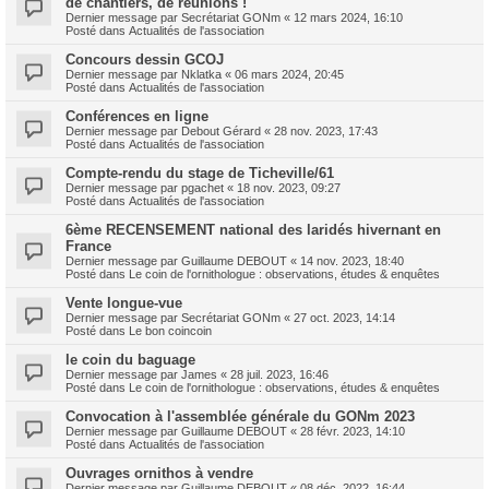
de chantiers, de réunions !
Dernier message par
Secrétariat GONm
«
12 mars 2024, 16:10
Posté dans
Actualités de l'association
Concours dessin GCOJ
Dernier message par
Nklatka
«
06 mars 2024, 20:45
Posté dans
Actualités de l'association
Conférences en ligne
Dernier message par
Debout Gérard
«
28 nov. 2023, 17:43
Posté dans
Actualités de l'association
Compte-rendu du stage de Ticheville/61
Dernier message par
pgachet
«
18 nov. 2023, 09:27
Posté dans
Actualités de l'association
6ème RECENSEMENT national des laridés hivernant en
France
Dernier message par
Guillaume DEBOUT
«
14 nov. 2023, 18:40
Posté dans
Le coin de l'ornithologue : observations, études & enquêtes
Vente longue-vue
Dernier message par
Secrétariat GONm
«
27 oct. 2023, 14:14
Posté dans
Le bon coincoin
le coin du baguage
Dernier message par
James
«
28 juil. 2023, 16:46
Posté dans
Le coin de l'ornithologue : observations, études & enquêtes
Convocation à l'assemblée générale du GONm 2023
Dernier message par
Guillaume DEBOUT
«
28 févr. 2023, 14:10
Posté dans
Actualités de l'association
Ouvrages ornithos à vendre
Dernier message par
Guillaume DEBOUT
«
08 déc. 2022, 16:44