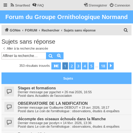
Smartfeed
FAQ
S’enregistrer
Connexion
Forum du Groupe Ornithologique Normand
R
GONm
FORUM
Rechercher
Sujets sans réponse
e
Sujets sans réponse
c
Aller à la recherche avancée
h
Rechercher
Recherche avancée
e
1
2
3
4
5
18
Page
1
sur
18
Suivante
353 résultats trouvés
r
…
c
Sujets
h
e
Stages et formations
Dernier message par
pgachet
«
26 mai 2026, 16:55
r
Posté dans
Actualités de l'association
OBSERVATOIRE DE LA NIDIFICATION
Dernier message par
Guillaume DEBOUT
«
19 avr. 2026, 18:17
Posté dans
Le coin de l'ornithologue : observations, études & enquêtes
décompte des oiseaux échoués dans la Manche
Dernier message par
jocelyn
«
14 févr. 2026, 13:36
Posté dans
Le coin de l'ornithologue : observations, études & enquêtes