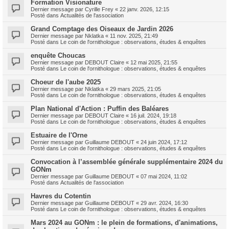
Formation Visionature
Dernier message par
Cyrille Frey
«
22 janv. 2026, 12:15
Posté dans
Actualités de l'association
Grand Comptage des Oiseaux de Jardin 2026
Dernier message par
Nklatka
«
11 nov. 2025, 21:49
Posté dans
Le coin de l'ornithologue : observations, études & enquêtes
enquête Choucas
Dernier message par
DEBOUT Claire
«
12 mai 2025, 21:55
Posté dans
Le coin de l'ornithologue : observations, études & enquêtes
Choeur de l'aube 2025
Dernier message par
Nklatka
«
29 mars 2025, 21:05
Posté dans
Le coin de l'ornithologue : observations, études & enquêtes
Plan National d'Action : Puffin des Baléares
Dernier message par
DEBOUT Claire
«
16 juil. 2024, 19:18
Posté dans
Le coin de l'ornithologue : observations, études & enquêtes
Estuaire de l'Orne
Dernier message par
Guillaume DEBOUT
«
24 juin 2024, 17:12
Posté dans
Le coin de l'ornithologue : observations, études & enquêtes
Convocation à l’assemblée générale supplémentaire 2024 du
GONm
Dernier message par
Guillaume DEBOUT
«
07 mai 2024, 11:02
Posté dans
Actualités de l'association
Havres du Cotentin
Dernier message par
Guillaume DEBOUT
«
29 avr. 2024, 16:30
Posté dans
Le coin de l'ornithologue : observations, études & enquêtes
Mars 2024 au GONm : le plein de formations, d'animations,