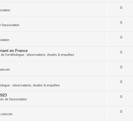
0
ociation
0
e l'association
0
ciation
nant en France
0
 de l'ornithologue : observations, études & enquêtes
0
oincoin
0
thologue : observations, études & enquêtes
2023
0
tés de l'association
0
 coincoin