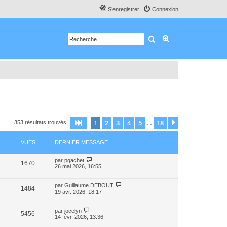
S’enregistrer
Connexion
Rechercher
Recherche avancé
1
2
3
4
5
18
Page
1
sur
18
Suivante
353 résultats trouvés
…
VUES
DERNIER MESSAGE
par
pgachet
1670
26 mai 2026, 16:55
par
Guillaume DEBOUT
1484
19 avr. 2026, 18:17
par
jocelyn
5456
14 févr. 2026, 13:36