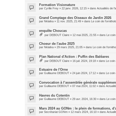
Formation Visionature
par
Cyrille Frey
»
22 janv. 2026, 12:15
» dans
Actualités de l'
Grand Comptage des Oiseaux de Jardin 2026
par
Nklatka
»
11 nov. 2025, 21:49
» dans
Le coin de l'ornith
enquête Choucas
par
DEBOUT Claire
»
12 mai 2025, 21:55
» dans
Le coin
Choeur de l'aube 2025
par
Nklatka
»
29 mars 2025, 21:05
» dans
Le coin de l'ornit
Plan National d'Action : Puffin des Baléares
par
DEBOUT Claire
»
16 juil. 2024, 19:18
» dans
Le coin 
Estuaire de l'Orne
par
Guillaume DEBOUT
»
24 juin 2024, 17:12
» dans
Le coin 
Convocation à l’assemblée générale suppléme
par
Guillaume DEBOUT
»
07 mai 2024, 11:02
» dans
Actualit
Havres du Cotentin
par
Guillaume DEBOUT
»
29 avr. 2024, 16:30
» dans
Le coin
Mars 2024 au GONm : le plein de formations, d'a
par
Secrétariat GONm
»
12 mars 2024, 16:10
» dans
Actuali