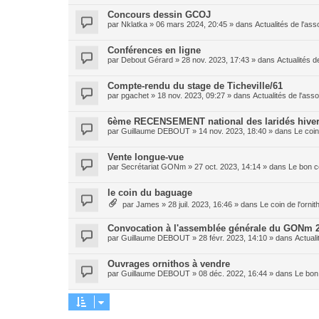
Concours dessin GCOJ
par
Nklatka
»
06 mars 2024, 20:45
» dans
Actualités de l'ass
Conférences en ligne
par
Debout Gérard
»
28 nov. 2023, 17:43
» dans
Actualités d
Compte-rendu du stage de Ticheville/61
par
pgachet
»
18 nov. 2023, 09:27
» dans
Actualités de l'asso
6ème RECENSEMENT national des laridés hiver
par
Guillaume DEBOUT
»
14 nov. 2023, 18:40
» dans
Le coin
Vente longue-vue
par
Secrétariat GONm
»
27 oct. 2023, 14:14
» dans
Le bon c
le coin du baguage
par
James
»
28 juil. 2023, 16:46
» dans
Le coin de l'orni
Convocation à l'assemblée générale du GONm 
par
Guillaume DEBOUT
»
28 févr. 2023, 14:10
» dans
Actuali
Ouvrages ornithos à vendre
par
Guillaume DEBOUT
»
08 déc. 2022, 16:44
» dans
Le bon