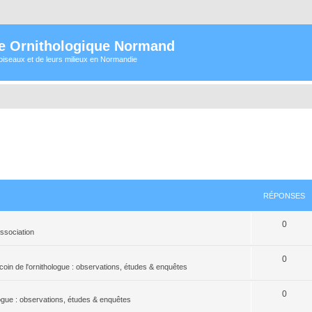
e Ornithologique Normand
oiseaux et de leurs milieux en Normandie
RÉPONSES
0
association
0
coin de l'ornithologue : observations, études & enquêtes
0
logue : observations, études & enquêtes