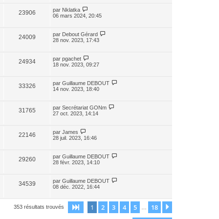
par
Nklatka
23906
06 mars 2024, 20:45
par
Debout Gérard
24009
28 nov. 2023, 17:43
par
pgachet
24934
18 nov. 2023, 09:27
par
Guillaume DEBOUT
33326
14 nov. 2023, 18:40
par
Secrétariat GONm
31765
27 oct. 2023, 14:14
par
James
22146
28 juil. 2023, 16:46
par
Guillaume DEBOUT
29260
28 févr. 2023, 14:10
par
Guillaume DEBOUT
34539
08 déc. 2022, 16:44
1
2
3
4
5
18
Page
1
sur
18
Suivante
353 résultats trouvés
…