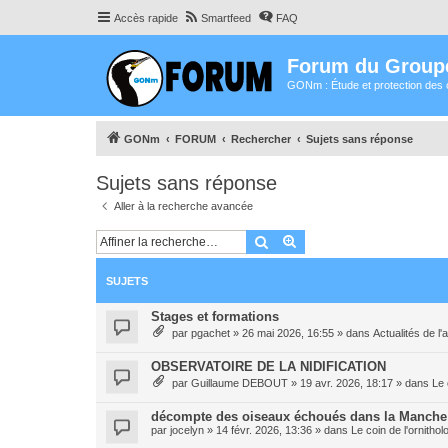
Accès rapide
Smartfeed
FAQ
Forum du Group
GONm : Étude et protection des 
GONm
FORUM
Rechercher
Sujets sans réponse
Sujets sans réponse
Aller à la recherche avancée
Rechercher
Recherche avancée
SUJETS
Stages et formations
par
pgachet
»
26 mai 2026, 16:55
» dans
Actualités de l'
OBSERVATOIRE DE LA NIDIFICATION
par
Guillaume DEBOUT
»
19 avr. 2026, 18:17
» dans
Le 
décompte des oiseaux échoués dans la Manche
par
jocelyn
»
14 févr. 2026, 13:36
» dans
Le coin de l'ornitho