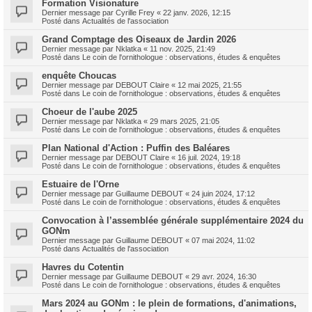
Formation Visionature
Dernier message par
Cyrille Frey
«
22 janv. 2026, 12:15
Posté dans
Actualités de l'association
Grand Comptage des Oiseaux de Jardin 2026
Dernier message par
Nklatka
«
11 nov. 2025, 21:49
Posté dans
Le coin de l'ornithologue : observations, études & enquêtes
enquête Choucas
Dernier message par
DEBOUT Claire
«
12 mai 2025, 21:55
Posté dans
Le coin de l'ornithologue : observations, études & enquêtes
Choeur de l'aube 2025
Dernier message par
Nklatka
«
29 mars 2025, 21:05
Posté dans
Le coin de l'ornithologue : observations, études & enquêtes
Plan National d'Action : Puffin des Baléares
Dernier message par
DEBOUT Claire
«
16 juil. 2024, 19:18
Posté dans
Le coin de l'ornithologue : observations, études & enquêtes
Estuaire de l'Orne
Dernier message par
Guillaume DEBOUT
«
24 juin 2024, 17:12
Posté dans
Le coin de l'ornithologue : observations, études & enquêtes
Convocation à l’assemblée générale supplémentaire 2024 du
GONm
Dernier message par
Guillaume DEBOUT
«
07 mai 2024, 11:02
Posté dans
Actualités de l'association
Havres du Cotentin
Dernier message par
Guillaume DEBOUT
«
29 avr. 2024, 16:30
Posté dans
Le coin de l'ornithologue : observations, études & enquêtes
Mars 2024 au GONm : le plein de formations, d'animations,