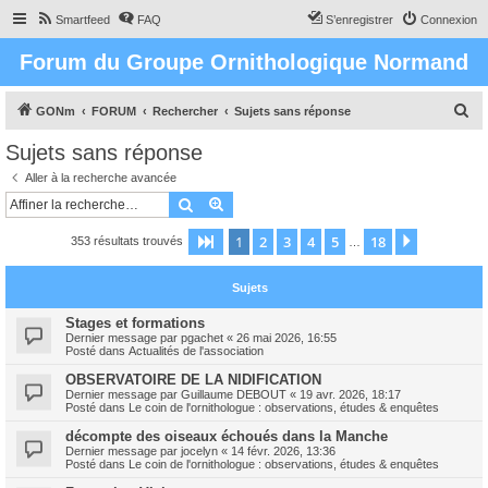
Smartfeed
FAQ
S’enregistrer
Connexion
Forum du Groupe Ornithologique Normand
R
GONm
FORUM
Rechercher
Sujets sans réponse
e
Sujets sans réponse
c
Aller à la recherche avancée
h
Rechercher
Recherche avancée
e
1
2
3
4
5
18
Page
1
sur
18
Suivante
353 résultats trouvés
r
…
c
Sujets
h
e
Stages et formations
Dernier message par
pgachet
«
26 mai 2026, 16:55
r
Posté dans
Actualités de l'association
OBSERVATOIRE DE LA NIDIFICATION
Dernier message par
Guillaume DEBOUT
«
19 avr. 2026, 18:17
Posté dans
Le coin de l'ornithologue : observations, études & enquêtes
décompte des oiseaux échoués dans la Manche
Dernier message par
jocelyn
«
14 févr. 2026, 13:36
Posté dans
Le coin de l'ornithologue : observations, études & enquêtes