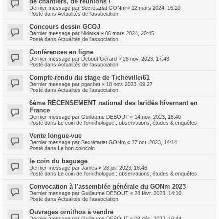
de chantiers, de réunions !
Dernier message par
Secrétariat GONm
«
12 mars 2024, 16:10
Posté dans
Actualités de l'association
Concours dessin GCOJ
Dernier message par
Nklatka
«
06 mars 2024, 20:45
Posté dans
Actualités de l'association
Conférences en ligne
Dernier message par
Debout Gérard
«
28 nov. 2023, 17:43
Posté dans
Actualités de l'association
Compte-rendu du stage de Ticheville/61
Dernier message par
pgachet
«
18 nov. 2023, 09:27
Posté dans
Actualités de l'association
6ème RECENSEMENT national des laridés hivernant en
France
Dernier message par
Guillaume DEBOUT
«
14 nov. 2023, 18:40
Posté dans
Le coin de l'ornithologue : observations, études & enquêtes
Vente longue-vue
Dernier message par
Secrétariat GONm
«
27 oct. 2023, 14:14
Posté dans
Le bon coincoin
le coin du baguage
Dernier message par
James
«
28 juil. 2023, 16:46
Posté dans
Le coin de l'ornithologue : observations, études & enquêtes
Convocation à l'assemblée générale du GONm 2023
Dernier message par
Guillaume DEBOUT
«
28 févr. 2023, 14:10
Posté dans
Actualités de l'association
Ouvrages ornithos à vendre
Dernier message par
Guillaume DEBOUT
«
08 déc. 2022, 16:44