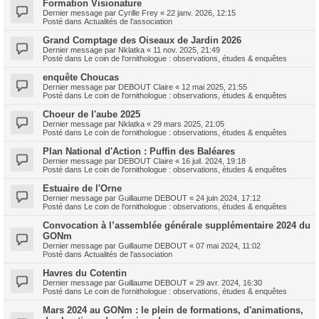
Formation Visionature
Dernier message par
Cyrille Frey
«
22 janv. 2026, 12:15
Posté dans
Actualités de l'association
Grand Comptage des Oiseaux de Jardin 2026
Dernier message par
Nklatka
«
11 nov. 2025, 21:49
Posté dans
Le coin de l'ornithologue : observations, études & enquêtes
enquête Choucas
Dernier message par
DEBOUT Claire
«
12 mai 2025, 21:55
Posté dans
Le coin de l'ornithologue : observations, études & enquêtes
Choeur de l'aube 2025
Dernier message par
Nklatka
«
29 mars 2025, 21:05
Posté dans
Le coin de l'ornithologue : observations, études & enquêtes
Plan National d'Action : Puffin des Baléares
Dernier message par
DEBOUT Claire
«
16 juil. 2024, 19:18
Posté dans
Le coin de l'ornithologue : observations, études & enquêtes
Estuaire de l'Orne
Dernier message par
Guillaume DEBOUT
«
24 juin 2024, 17:12
Posté dans
Le coin de l'ornithologue : observations, études & enquêtes
Convocation à l’assemblée générale supplémentaire 2024 du
GONm
Dernier message par
Guillaume DEBOUT
«
07 mai 2024, 11:02
Posté dans
Actualités de l'association
Havres du Cotentin
Dernier message par
Guillaume DEBOUT
«
29 avr. 2024, 16:30
Posté dans
Le coin de l'ornithologue : observations, études & enquêtes
Mars 2024 au GONm : le plein de formations, d'animations,