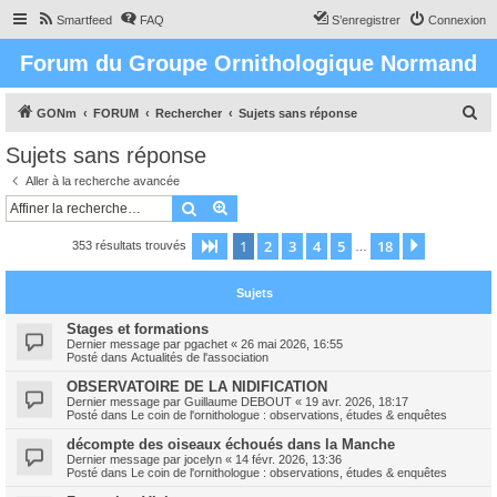
Smartfeed
FAQ
S’enregistrer
Connexion
Forum du Groupe Ornithologique Normand
R
GONm
FORUM
Rechercher
Sujets sans réponse
e
Sujets sans réponse
c
Aller à la recherche avancée
h
Rechercher
Recherche avancée
e
1
2
3
4
5
18
Page
1
sur
18
Suivante
353 résultats trouvés
r
…
c
Sujets
h
e
Stages et formations
Dernier message par
pgachet
«
26 mai 2026, 16:55
r
Posté dans
Actualités de l'association
OBSERVATOIRE DE LA NIDIFICATION
Dernier message par
Guillaume DEBOUT
«
19 avr. 2026, 18:17
Posté dans
Le coin de l'ornithologue : observations, études & enquêtes
décompte des oiseaux échoués dans la Manche
Dernier message par
jocelyn
«
14 févr. 2026, 13:36
Posté dans
Le coin de l'ornithologue : observations, études & enquêtes