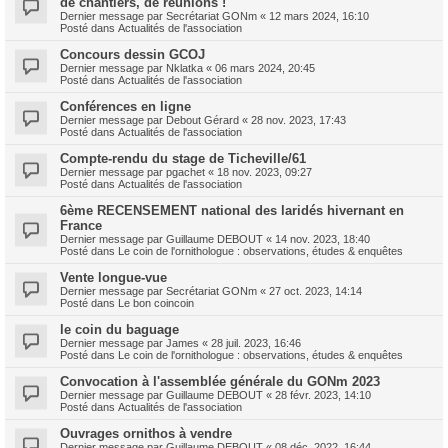
de chantiers, de réunions !
Dernier message par
Secrétariat GONm
«
12 mars 2024, 16:10
Posté dans
Actualités de l'association
Concours dessin GCOJ
Dernier message par
Nklatka
«
06 mars 2024, 20:45
Posté dans
Actualités de l'association
Conférences en ligne
Dernier message par
Debout Gérard
«
28 nov. 2023, 17:43
Posté dans
Actualités de l'association
Compte-rendu du stage de Ticheville/61
Dernier message par
pgachet
«
18 nov. 2023, 09:27
Posté dans
Actualités de l'association
6ème RECENSEMENT national des laridés hivernant en
France
Dernier message par
Guillaume DEBOUT
«
14 nov. 2023, 18:40
Posté dans
Le coin de l'ornithologue : observations, études & enquêtes
Vente longue-vue
Dernier message par
Secrétariat GONm
«
27 oct. 2023, 14:14
Posté dans
Le bon coincoin
le coin du baguage
Dernier message par
James
«
28 juil. 2023, 16:46
Posté dans
Le coin de l'ornithologue : observations, études & enquêtes
Convocation à l'assemblée générale du GONm 2023
Dernier message par
Guillaume DEBOUT
«
28 févr. 2023, 14:10
Posté dans
Actualités de l'association
Ouvrages ornithos à vendre
Dernier message par
Guillaume DEBOUT
«
08 déc. 2022, 16:44