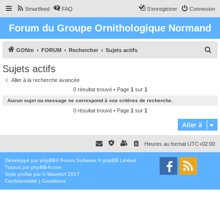
Smartfeed
FAQ
S’enregistrer
Connexion
Forum du Groupe Ornithologique Normand
R
GONm
FORUM
Rechercher
Sujets actifs
e
Sujets actifs
c
Aller à la recherche avancée
h
0 résultat trouvé • Page
1
sur
1
e
Aucun sujet ou message ne correspond à vos critères de recherche.
r
0 résultat trouvé • Page
1
sur
1
c
Aller à
h
Heures au format
UTC+02:00
e
r
Développé par
phpBB
® Forum Software © phpBB Limited
Traduit par
phpBB-fr.com
Style
proflat
par ©
Mazeltof
2017
Confidentialité
|
Conditions