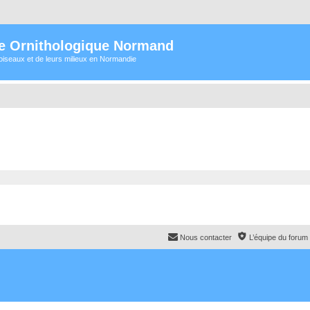
e Ornithologique Normand
oiseaux et de leurs milieux en Normandie
Nous contacter
L’équipe du forum