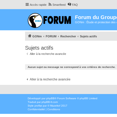
Accès rapide
Smartfeed
FAQ
Forum du Group
GONm : Étude et protection des 
GONm
FORUM
Rechercher
Sujets actifs
Sujets actifs
Aller à la recherche avancée
Aucun sujet ou message ne correspond à vos critères de recherche.
Aller à la recherche avancée
Développé par
phpBB
® Forum Software © phpBB Limited
Traduit par
phpBB-fr.com
Style
proflat
par ©
Mazeltof
2017
Confidentialité
|
Conditions