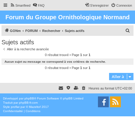
Smartfeed
FAQ
S’enregistrer
Connexion
Forum du Groupe Ornithologique Normand
R
GONm
FORUM
Rechercher
Sujets actifs
e
Sujets actifs
c
Aller à la recherche avancée
h
0 résultat trouvé • Page
1
sur
1
e
Aucun sujet ou message ne correspond à vos critères de recherche.
r
0 résultat trouvé • Page
1
sur
1
c
Aller à
h
Heures au format
UTC+02:00
e
r
Développé par
phpBB
® Forum Software © phpBB Limited
Traduit par
phpBB-fr.com
Style
proflat
par ©
Mazeltof
2017
Confidentialité
|
Conditions