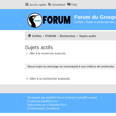
Accès rapide
Smartfeed
FAQ
Forum du Group
GONm : Étude et protection des 
GONm
FORUM
Rechercher
Sujets actifs
Sujets actifs
Aller à la recherche avancée
Aucun sujet ou message ne correspond à vos critères de recherche.
Aller à la recherche avancée
Développé par
phpBB
® Forum Software © phpBB Limited
Traduit par
phpBB-fr.com
Style
proflat
par ©
Mazeltof
2017
Confidentialité
|
Conditions