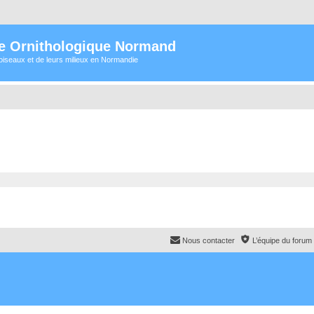
e Ornithologique Normand
oiseaux et de leurs milieux en Normandie
Nous contacter
L’équipe du forum