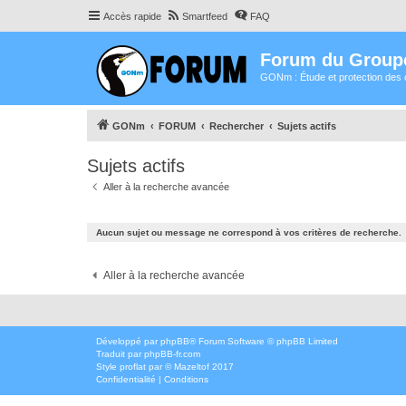
Accès rapide
Smartfeed
FAQ
Forum du Group
GONm : Étude et protection des 
GONm
FORUM
Rechercher
Sujets actifs
Sujets actifs
Aller à la recherche avancée
Aucun sujet ou message ne correspond à vos critères de recherche.
Aller à la recherche avancée
Développé par
phpBB
® Forum Software © phpBB Limited
Traduit par
phpBB-fr.com
Style
proflat
par ©
Mazeltof
2017
Confidentialité
|
Conditions