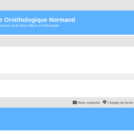
e Ornithologique Normand
oiseaux et de leurs milieux en Normandie
Nous contacter
L’équipe du forum