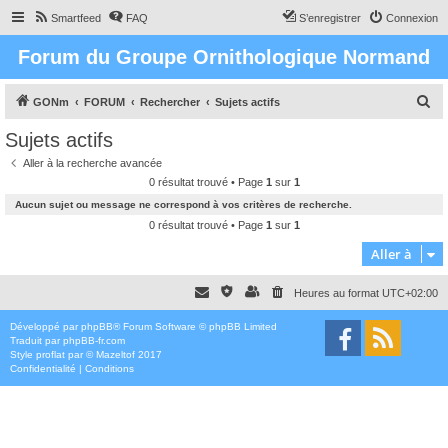
Smartfeed
FAQ
S’enregistrer
Connexion
Forum du Groupe Ornithologique Normand
R
GONm
FORUM
Rechercher
Sujets actifs
e
Sujets actifs
c
Aller à la recherche avancée
h
0 résultat trouvé • Page
1
sur
1
e
Aucun sujet ou message ne correspond à vos critères de recherche.
r
0 résultat trouvé • Page
1
sur
1
c
Aller à
h
Heures au format
UTC+02:00
e
r
Développé par
phpBB
® Forum Software © phpBB Limited
Traduit par
phpBB-fr.com
Style
proflat
par ©
Mazeltof
2017
Confidentialité
|
Conditions