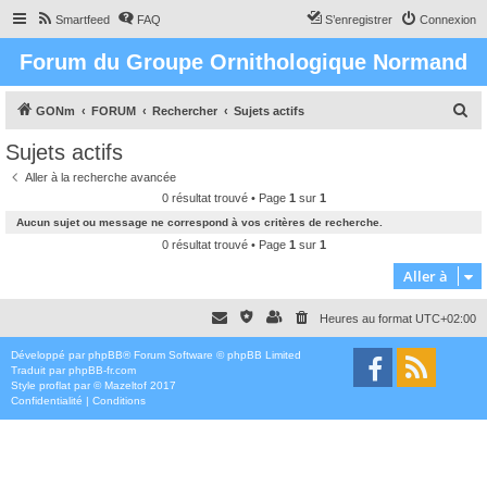
Smartfeed
FAQ
S’enregistrer
Connexion
Forum du Groupe Ornithologique Normand
R
GONm
FORUM
Rechercher
Sujets actifs
e
Sujets actifs
c
Aller à la recherche avancée
h
0 résultat trouvé • Page
1
sur
1
e
Aucun sujet ou message ne correspond à vos critères de recherche.
r
0 résultat trouvé • Page
1
sur
1
c
Aller à
h
Heures au format
UTC+02:00
e
r
Développé par
phpBB
® Forum Software © phpBB Limited
Traduit par
phpBB-fr.com
Style
proflat
par ©
Mazeltof
2017
Confidentialité
|
Conditions