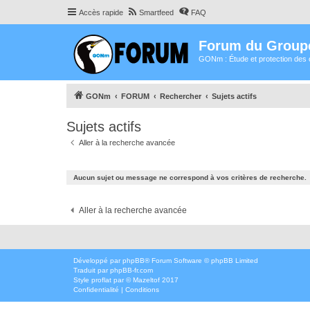
Accès rapide
Smartfeed
FAQ
Forum du Group
GONm : Étude et protection des 
GONm
FORUM
Rechercher
Sujets actifs
Sujets actifs
Aller à la recherche avancée
Aucun sujet ou message ne correspond à vos critères de recherche.
Aller à la recherche avancée
Développé par
phpBB
® Forum Software © phpBB Limited
Traduit par
phpBB-fr.com
Style
proflat
par ©
Mazeltof
2017
Confidentialité
|
Conditions