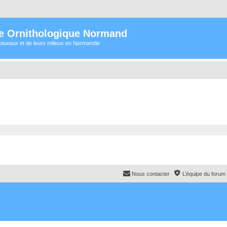
e Ornithologique Normand
oiseaux et de leurs milieux en Normandie
Nous contacter
L’équipe du forum