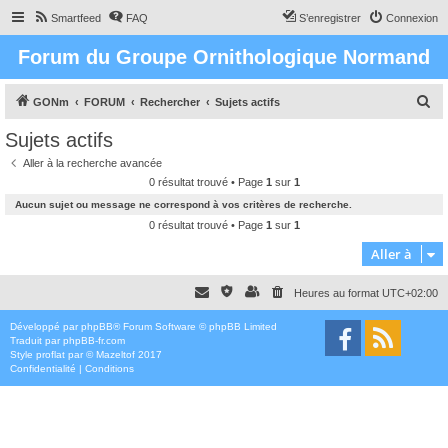
Smartfeed
FAQ
S’enregistrer
Connexion
Forum du Groupe Ornithologique Normand
R
GONm
FORUM
Rechercher
Sujets actifs
e
Sujets actifs
c
Aller à la recherche avancée
h
0 résultat trouvé • Page
1
sur
1
e
Aucun sujet ou message ne correspond à vos critères de recherche.
r
0 résultat trouvé • Page
1
sur
1
c
Aller à
h
Heures au format
UTC+02:00
e
r
Développé par
phpBB
® Forum Software © phpBB Limited
Traduit par
phpBB-fr.com
Style
proflat
par ©
Mazeltof
2017
Confidentialité
|
Conditions