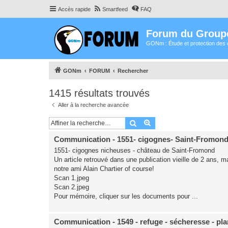
Accès rapide
Smartfeed
FAQ
Forum du Group
GONm : Étude et protection des 
GONm
FORUM
Rechercher
1415 résultats trouvés
Aller à la recherche avancée
Rechercher
Recherche avancée
Communication - 1551- cigognes- Saint-Fromond
1551- cigognes nicheuses - château de Saint-Fromond
Un article retrouvé dans une publication vieille de 2 ans, m
notre ami Alain Chartier of course!
Scan 1.jpeg
Scan 2.jpeg
Pour mémoire, cliquer sur les documents pour ...
Communication - 1549 - refuge - sécheresse - pla