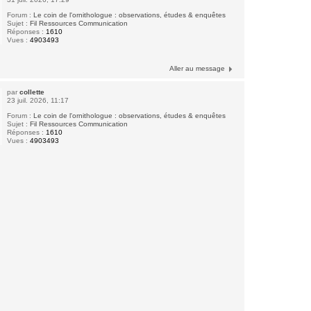
Forum :
Le coin de l'ornithologue : observations, études & enquêtes
Sujet :
Fil Ressources Communication
Réponses :
1610
Vues :
4903493
Aller au message
par
collette
23 juil. 2026, 11:17
Forum :
Le coin de l'ornithologue : observations, études & enquêtes
Sujet :
Fil Ressources Communication
Réponses :
1610
Vues :
4903493