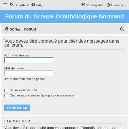
Smartfeed
FAQ
S’enregistrer
Connexion
Forum du Groupe Ornithologique Normand
R
GONm
FORUM
e
Vous devez être connecté pour citer des messages dans
c
ce forum.
h
Nom d’utilisateur :
e
r
Mot de passe :
c
h
J’ai oublié mon mot de passe
e
Se souvenir de moi
r
Cacher mon statut en ligne pour cette session
S’ENREGISTRER
Vous devez être enregistré pour vous connecter. L’enregistrement ne prend