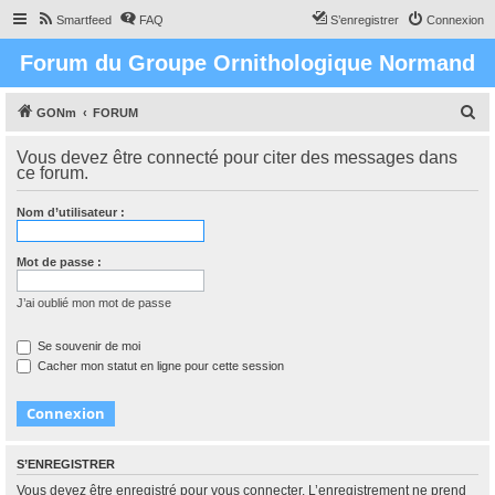
Smartfeed
FAQ
S’enregistrer
Connexion
Forum du Groupe Ornithologique Normand
R
GONm
FORUM
e
Vous devez être connecté pour citer des messages dans
c
ce forum.
h
Nom d’utilisateur :
e
r
Mot de passe :
c
h
J’ai oublié mon mot de passe
e
Se souvenir de moi
r
Cacher mon statut en ligne pour cette session
S’ENREGISTRER
Vous devez être enregistré pour vous connecter. L’enregistrement ne prend