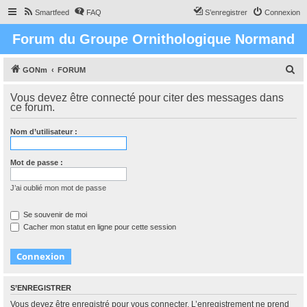
Smartfeed
FAQ
S’enregistrer
Connexion
Forum du Groupe Ornithologique Normand
R
GONm
FORUM
e
Vous devez être connecté pour citer des messages dans
c
ce forum.
h
Nom d’utilisateur :
e
r
Mot de passe :
c
h
J’ai oublié mon mot de passe
e
Se souvenir de moi
r
Cacher mon statut en ligne pour cette session
S’ENREGISTRER
Vous devez être enregistré pour vous connecter. L’enregistrement ne prend