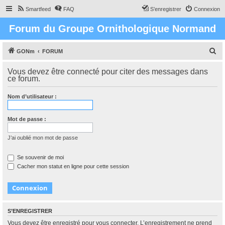
Smartfeed
FAQ
S’enregistrer
Connexion
Forum du Groupe Ornithologique Normand
R
GONm
FORUM
e
Vous devez être connecté pour citer des messages dans
c
ce forum.
h
Nom d’utilisateur :
e
r
Mot de passe :
c
h
J’ai oublié mon mot de passe
e
Se souvenir de moi
r
Cacher mon statut en ligne pour cette session
S’ENREGISTRER
Vous devez être enregistré pour vous connecter. L’enregistrement ne prend