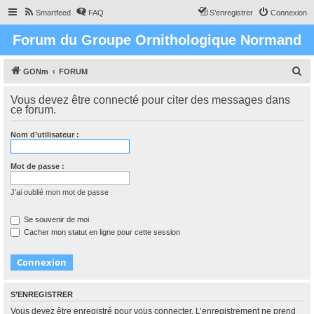
Smartfeed
FAQ
S’enregistrer
Connexion
Forum du Groupe Ornithologique Normand
R
GONm
FORUM
e
Vous devez être connecté pour citer des messages dans
c
ce forum.
h
Nom d’utilisateur :
e
r
Mot de passe :
c
h
J’ai oublié mon mot de passe
e
Se souvenir de moi
r
Cacher mon statut en ligne pour cette session
S’ENREGISTRER
Vous devez être enregistré pour vous connecter. L’enregistrement ne prend