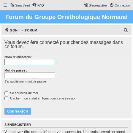
Smartfeed
FAQ
S’enregistrer
Connexion
Forum du Groupe Ornithologique Normand
R
GONm
FORUM
e
Vous devez être connecté pour citer des messages dans
c
ce forum.
h
Nom d’utilisateur :
e
r
Mot de passe :
c
h
J’ai oublié mon mot de passe
e
Se souvenir de moi
r
Cacher mon statut en ligne pour cette session
S’ENREGISTRER
Vous devez être enregistré pour vous connecter. L’enregistrement ne prend