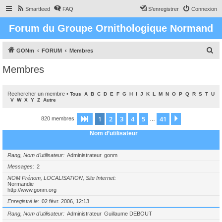
Smartfeed
FAQ
S’enregistrer
Connexion
Forum du Groupe Ornithologique Normand
R
GONm
FORUM
Membres
e
Membres
c
h
Rechercher un membre
•
Tous
A
B
C
D
E
F
G
H
I
J
K
L
M
N
O
P
Q
R
S
T
U
e
V
W
X
Y
Z
Autre
r
1
2
3
4
5
41
Page
1
sur
41
Suivante
820 membres
…
c
Nom d’utilisateur
h
e
Rang, Nom d’utilisateur
Administrateur
gonm
r
Messages
2
NOM Prénom, LOCALISATION, Site Internet
Normandie
http://www.gonm.org
Enregistré le
02 févr. 2006, 12:13
Rang, Nom d’utilisateur
Administrateur
Guillaume DEBOUT