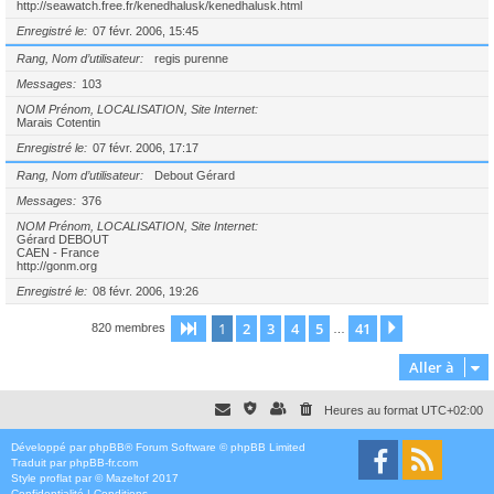
http://seawatch.free.fr/kenedhalusk/kenedhalusk.html
Enregistré le
07 févr. 2006, 15:45
Rang, Nom d’utilisateur
regis purenne
Messages
103
NOM Prénom, LOCALISATION, Site Internet
Marais Cotentin
Enregistré le
07 févr. 2006, 17:17
Rang, Nom d’utilisateur
Debout Gérard
Messages
376
NOM Prénom, LOCALISATION, Site Internet
Gérard DEBOUT
CAEN - France
http://gonm.org
Enregistré le
08 févr. 2006, 19:26
1
2
3
4
5
41
Page
1
sur
41
Suivante
820 membres
…
Aller à
Heures au format
UTC+02:00
Développé par
phpBB
® Forum Software © phpBB Limited
Traduit par
phpBB-fr.com
Style
proflat
par ©
Mazeltof
2017
Confidentialité
|
Conditions