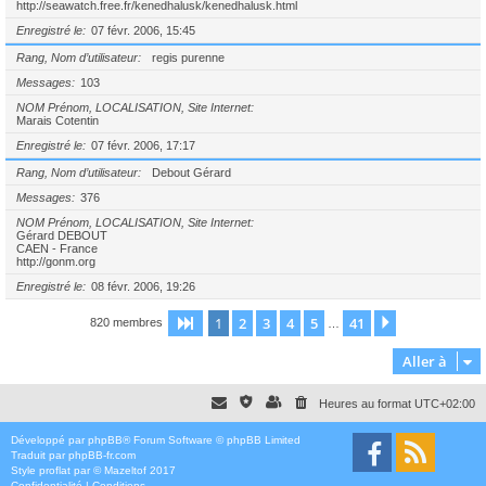
http://seawatch.free.fr/kenedhalusk/kenedhalusk.html
Enregistré le
07 févr. 2006, 15:45
Rang, Nom d’utilisateur
regis purenne
Messages
103
NOM Prénom, LOCALISATION, Site Internet
Marais Cotentin
Enregistré le
07 févr. 2006, 17:17
Rang, Nom d’utilisateur
Debout Gérard
Messages
376
NOM Prénom, LOCALISATION, Site Internet
Gérard DEBOUT
CAEN - France
http://gonm.org
Enregistré le
08 févr. 2006, 19:26
1
2
3
4
5
41
Page
1
sur
41
Suivante
820 membres
…
Aller à
Heures au format
UTC+02:00
Développé par
phpBB
® Forum Software © phpBB Limited
Traduit par
phpBB-fr.com
Style
proflat
par ©
Mazeltof
2017
Confidentialité
|
Conditions