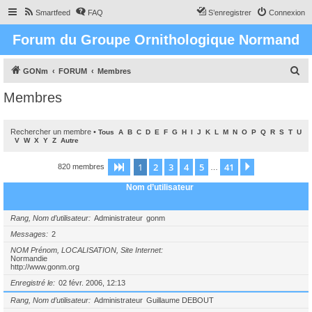
Smartfeed
FAQ
S’enregistrer
Connexion
Forum du Groupe Ornithologique Normand
R
GONm
FORUM
Membres
e
Membres
c
h
Rechercher un membre
•
Tous
A
B
C
D
E
F
G
H
I
J
K
L
M
N
O
P
Q
R
S
T
U
e
V
W
X
Y
Z
Autre
r
1
2
3
4
5
41
Page
1
sur
41
Suivante
820 membres
…
c
Nom d’utilisateur
h
e
Rang, Nom d’utilisateur
Administrateur
gonm
r
Messages
2
NOM Prénom, LOCALISATION, Site Internet
Normandie
http://www.gonm.org
Enregistré le
02 févr. 2006, 12:13
Rang, Nom d’utilisateur
Administrateur
Guillaume DEBOUT