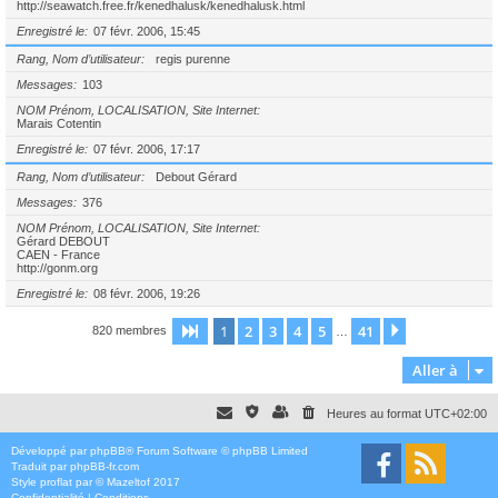
http://seawatch.free.fr/kenedhalusk/kenedhalusk.html
Enregistré le
07 févr. 2006, 15:45
Rang, Nom d’utilisateur
regis purenne
Messages
103
NOM Prénom, LOCALISATION, Site Internet
Marais Cotentin
Enregistré le
07 févr. 2006, 17:17
Rang, Nom d’utilisateur
Debout Gérard
Messages
376
NOM Prénom, LOCALISATION, Site Internet
Gérard DEBOUT
CAEN - France
http://gonm.org
Enregistré le
08 févr. 2006, 19:26
1
2
3
4
5
41
Page
1
sur
41
Suivante
820 membres
…
Aller à
Heures au format
UTC+02:00
Développé par
phpBB
® Forum Software © phpBB Limited
Traduit par
phpBB-fr.com
Style
proflat
par ©
Mazeltof
2017
Confidentialité
|
Conditions