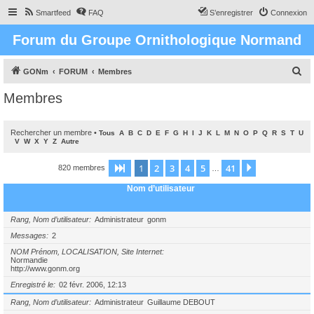
Smartfeed
FAQ
S’enregistrer
Connexion
Forum du Groupe Ornithologique Normand
R
GONm
FORUM
Membres
e
Membres
c
h
Rechercher un membre
•
Tous
A
B
C
D
E
F
G
H
I
J
K
L
M
N
O
P
Q
R
S
T
U
e
V
W
X
Y
Z
Autre
r
1
2
3
4
5
41
Page
1
sur
41
Suivante
820 membres
…
c
Nom d’utilisateur
h
e
Rang, Nom d’utilisateur
Administrateur
gonm
r
Messages
2
NOM Prénom, LOCALISATION, Site Internet
Normandie
http://www.gonm.org
Enregistré le
02 févr. 2006, 12:13
Rang, Nom d’utilisateur
Administrateur
Guillaume DEBOUT