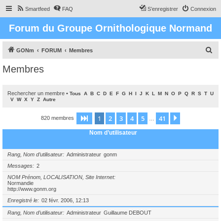
Smartfeed
FAQ
S’enregistrer
Connexion
Forum du Groupe Ornithologique Normand
R
GONm
FORUM
Membres
e
Membres
c
h
Rechercher un membre
•
Tous
A
B
C
D
E
F
G
H
I
J
K
L
M
N
O
P
Q
R
S
T
U
e
V
W
X
Y
Z
Autre
r
1
2
3
4
5
41
Page
1
sur
41
Suivante
820 membres
…
c
Nom d’utilisateur
h
e
Rang, Nom d’utilisateur
Administrateur
gonm
r
Messages
2
NOM Prénom, LOCALISATION, Site Internet
Normandie
http://www.gonm.org
Enregistré le
02 févr. 2006, 12:13
Rang, Nom d’utilisateur
Administrateur
Guillaume DEBOUT