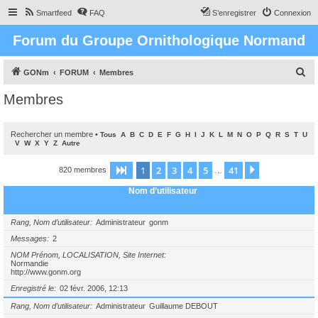
Smartfeed
FAQ
S’enregistrer
Connexion
Forum du Groupe Ornithologique Normand
R
GONm
FORUM
Membres
e
Membres
c
h
Rechercher un membre
•
Tous
A
B
C
D
E
F
G
H
I
J
K
L
M
N
O
P
Q
R
S
T
U
e
V
W
X
Y
Z
Autre
r
1
2
3
4
5
41
Page
1
sur
41
Suivante
820 membres
…
c
Nom d’utilisateur
h
e
Rang, Nom d’utilisateur
Administrateur
gonm
r
Messages
2
NOM Prénom, LOCALISATION, Site Internet
Normandie
http://www.gonm.org
Enregistré le
02 févr. 2006, 12:13
Rang, Nom d’utilisateur
Administrateur
Guillaume DEBOUT