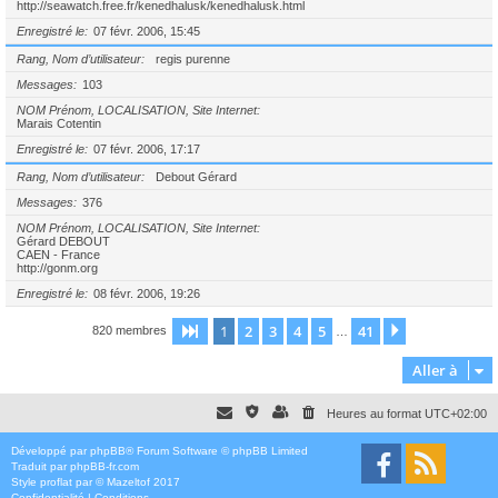
http://seawatch.free.fr/kenedhalusk/kenedhalusk.html
Enregistré le
07 févr. 2006, 15:45
Rang, Nom d’utilisateur
regis purenne
Messages
103
NOM Prénom, LOCALISATION, Site Internet
Marais Cotentin
Enregistré le
07 févr. 2006, 17:17
Rang, Nom d’utilisateur
Debout Gérard
Messages
376
NOM Prénom, LOCALISATION, Site Internet
Gérard DEBOUT
CAEN - France
http://gonm.org
Enregistré le
08 févr. 2006, 19:26
1
2
3
4
5
41
Page
1
sur
41
Suivante
820 membres
…
Aller à
Heures au format
UTC+02:00
Développé par
phpBB
® Forum Software © phpBB Limited
Traduit par
phpBB-fr.com
Style
proflat
par ©
Mazeltof
2017
Confidentialité
|
Conditions