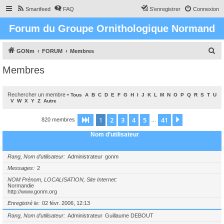
Smartfeed
FAQ
S’enregistrer
Connexion
Forum du Groupe Ornithologique Normand
R
GONm
FORUM
Membres
e
Membres
c
h
Rechercher un membre
•
Tous
A
B
C
D
E
F
G
H
I
J
K
L
M
N
O
P
Q
R
S
T
U
e
V
W
X
Y
Z
Autre
r
1
2
3
4
5
41
Page
1
sur
41
Suivante
820 membres
…
c
Nom d’utilisateur
h
e
Rang, Nom d’utilisateur
Administrateur
gonm
r
Messages
2
NOM Prénom, LOCALISATION, Site Internet
Normandie
http://www.gonm.org
Enregistré le
02 févr. 2006, 12:13
Rang, Nom d’utilisateur
Administrateur
Guillaume DEBOUT