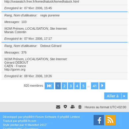
http://seawatch.free.fr/kenedhalusk/kenedhalusk.html
Enregistré le
07 févr. 2006, 15:45
Rang, Nom d’utilisateur
regis purenne
Messages
103
NOM Prénom, LOCALISATION, Site Internet
Marais Cotentin
Enregistré le
07 févr. 2006, 17:17
Rang, Nom d’utilisateur
Debout Gérard
Messages
376
NOM Prénom, LOCALISATION, Site Internet
Gérard DEBOUT
CAEN - France
http://gonm.org
Enregistré le
08 févr. 2006, 19:26
1
2
3
4
5
41
Page
1
sur
41
Suivante
820 membres
…
Aller à
Heures au format
UTC+02:00
Développé par
phpBB
® Forum Software © phpBB Limited
Traduit par
phpBB-fr.com
Style
proflat
par ©
Mazeltof
2017
Confidentialité
|
Conditions