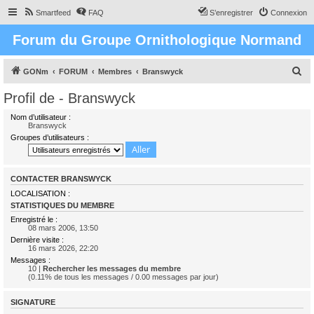
Smartfeed
FAQ
S’enregistrer
Connexion
Forum du Groupe Ornithologique Normand
R
GONm
FORUM
Membres
Branswyck
e
Profil de - Branswyck
c
Nom d’utilisateur :
h
Branswyck
Groupes d’utilisateurs :
e
r
c
CONTACTER BRANSWYCK
h
LOCALISATION :
STATISTIQUES DU MEMBRE
e
Enregistré le :
r
08 mars 2006, 13:50
Dernière visite :
16 mars 2026, 22:20
Messages :
10 |
Rechercher les messages du membre
(0.11% de tous les messages / 0.00 messages par jour)
SIGNATURE