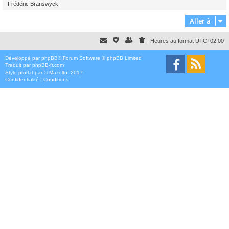
Frédéric Branswyck
Aller à
Heures au format
UTC+02:00
Développé par
phpBB
® Forum Software © phpBB Limited
Traduit par
phpBB-fr.com
Style
proflat
par ©
Mazeltof
2017
Confidentialité
|
Conditions