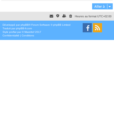
Aller à
Heures au format
UTC+02:00
Développé par
phpBB
® Forum Software © phpBB Limited
Traduit par
phpBB-fr.com
Style
proflat
par ©
Mazeltof
2017
Confidentialité
|
Conditions