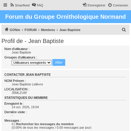
Smartfeed
FAQ
S’enregistrer
Connexion
Forum du Groupe Ornithologique Normand
R
GONm
FORUM
Membres
Jean Baptiste
e
Profil de - Jean Baptiste
c
Nom d’utilisateur :
h
Jean Baptiste
Groupes d’utilisateurs :
e
r
c
CONTACTER JEAN BAPTISTE
h
NOM Prénom :
Jean Baptiste Lelièvre
e
LOCALISATION :
35MLZU6f
r
STATISTIQUES DU MEMBRE
Enregistré le :
14 oct. 2025, 19:04
Dernière visite :
-
Messages :
0 |
Rechercher les messages du membre
(0.00% de tous les messages / 0.00 messages par jour)