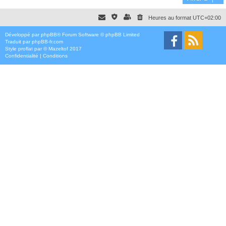
Heures au format
UTC+02:00
Développé par
phpBB
® Forum Software © phpBB Limited
Traduit par
phpBB-fr.com
Style
proflat
par ©
Mazeltof
2017
Confidentialité
|
Conditions