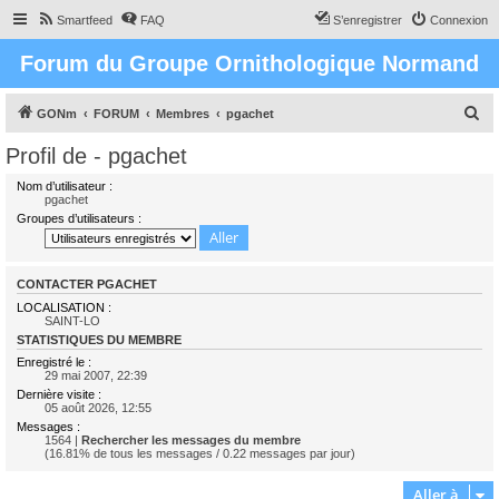
Smartfeed
FAQ
S’enregistrer
Connexion
Forum du Groupe Ornithologique Normand
R
GONm
FORUM
Membres
pgachet
e
Profil de - pgachet
c
Nom d’utilisateur :
h
pgachet
Groupes d’utilisateurs :
e
r
c
CONTACTER PGACHET
h
LOCALISATION :
SAINT-LO
e
STATISTIQUES DU MEMBRE
r
Enregistré le :
29 mai 2007, 22:39
Dernière visite :
05 août 2026, 12:55
Messages :
1564 |
Rechercher les messages du membre
(16.81% de tous les messages / 0.22 messages par jour)
Aller à