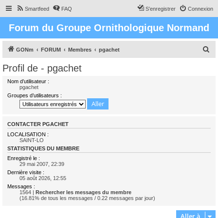
Smartfeed
FAQ
S’enregistrer
Connexion
Forum du Groupe Ornithologique Normand
R
GONm
FORUM
Membres
pgachet
e
Profil de - pgachet
c
Nom d’utilisateur :
h
pgachet
Groupes d’utilisateurs :
e
r
c
CONTACTER PGACHET
h
LOCALISATION :
SAINT-LO
e
STATISTIQUES DU MEMBRE
r
Enregistré le :
29 mai 2007, 22:39
Dernière visite :
05 août 2026, 12:55
Messages :
1564 |
Rechercher les messages du membre
(16.81% de tous les messages / 0.22 messages par jour)
Aller à