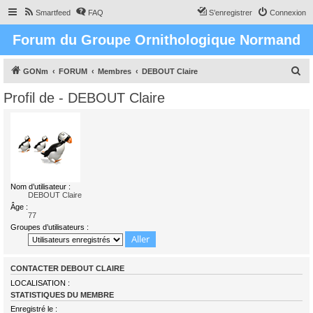
Smartfeed
FAQ
S’enregistrer
Connexion
Forum du Groupe Ornithologique Normand
R
GONm
FORUM
Membres
DEBOUT Claire
e
Profil de - DEBOUT Claire
c
h
e
r
c
Nom d’utilisateur :
h
DEBOUT Claire
e
Âge :
77
r
Groupes d’utilisateurs :
CONTACTER DEBOUT CLAIRE
LOCALISATION :
STATISTIQUES DU MEMBRE
Enregistré le :