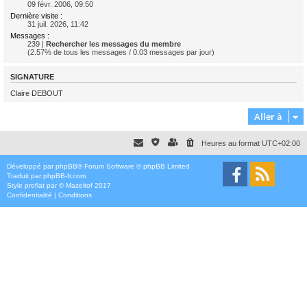
09 févr. 2006, 09:50
Dernière visite :
31 juil. 2026, 11:42
Messages :
239 |
Rechercher les messages du membre
(2.57% de tous les messages / 0.03 messages par jour)
SIGNATURE
Claire DEBOUT
Aller à
Heures au format
UTC+02:00
Développé par
phpBB
® Forum Software © phpBB Limited
Traduit par
phpBB-fr.com
Style
proflat
par ©
Mazeltof
2017
Confidentialité
|
Conditions