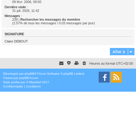
09 févr. 2006, 09:50
Dernière visite :
31 juil. 2026, 11:42
Messages :
239 |
Rechercher les messages du membre
(2.57% de tous les messages / 0.03 messages par jour)
SIGNATURE
Claire DEBOUT
Aller à
Heures au format
UTC+02:00
Développé par
phpBB
® Forum Software © phpBB Limited
Traduit par
phpBB-fr.com
Style
proflat
par ©
Mazeltof
2017
Confidentialité
|
Conditions