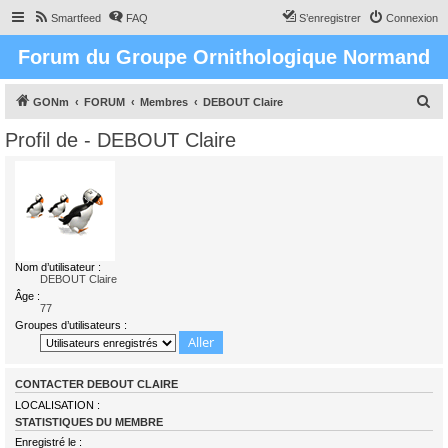
Smartfeed
FAQ
S’enregistrer
Connexion
Forum du Groupe Ornithologique Normand
R
GONm
FORUM
Membres
DEBOUT Claire
e
Profil de - DEBOUT Claire
c
h
e
r
c
Nom d’utilisateur :
h
DEBOUT Claire
e
Âge :
77
r
Groupes d’utilisateurs :
CONTACTER DEBOUT CLAIRE
LOCALISATION :
STATISTIQUES DU MEMBRE
Enregistré le :