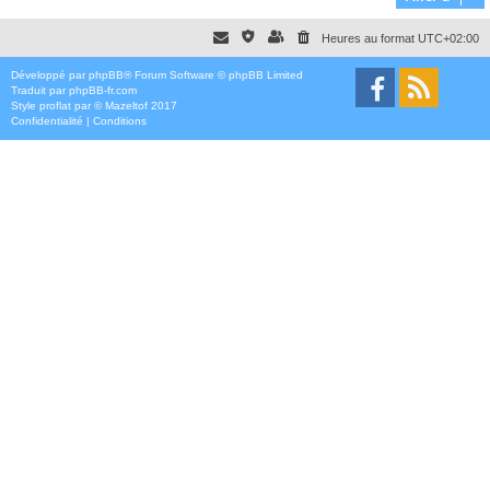
Heures au format
UTC+02:00
Développé par
phpBB
® Forum Software © phpBB Limited
Traduit par
phpBB-fr.com
Style
proflat
par ©
Mazeltof
2017
Confidentialité
|
Conditions