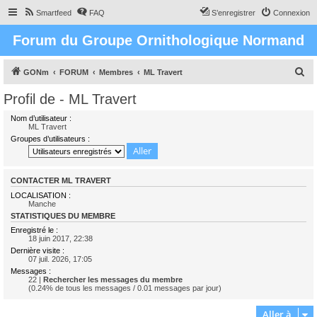
Smartfeed
FAQ
S’enregistrer
Connexion
Forum du Groupe Ornithologique Normand
R
GONm
FORUM
Membres
ML Travert
e
Profil de - ML Travert
c
Nom d’utilisateur :
h
ML Travert
Groupes d’utilisateurs :
e
r
c
CONTACTER ML TRAVERT
h
LOCALISATION :
Manche
e
STATISTIQUES DU MEMBRE
r
Enregistré le :
18 juin 2017, 22:38
Dernière visite :
07 juil. 2026, 17:05
Messages :
22 |
Rechercher les messages du membre
(0.24% de tous les messages / 0.01 messages par jour)
Aller à