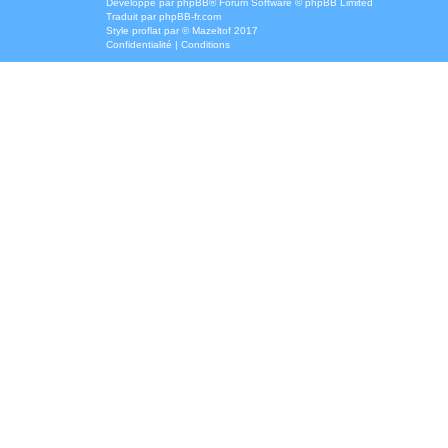
Développé par
phpBB
® Forum Software © phpBB Limited
Traduit par
phpBB-fr.com
Style
proflat
par ©
Mazeltof
2017
Confidentialité
|
Conditions