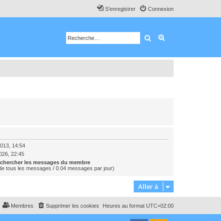
S’enregistrer
Connexion
Rechercher
Recherche avancé
013, 14:54
2026, 22:45
chercher les messages du membre
e tous les messages / 0.04 messages par jour)
Aller à
Membres
Supprimer les cookies
Heures au format
UTC+02:00