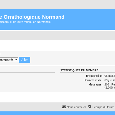
e Ornithologique Normand
oiseaux et de leurs milieux en Normandie
N
STATISTIQUES DU MEMBRE
Enregistré le :
08 mai 2
Dernière visite :
09 juil. 
Messages :
205 |
Re
(2.20% d
Nous contacter
L’équipe du forum