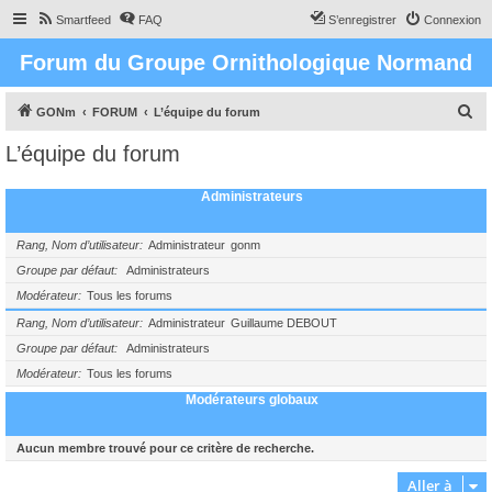
Smartfeed
FAQ
S’enregistrer
Connexion
Forum du Groupe Ornithologique Normand
R
GONm
FORUM
L’équipe du forum
e
L’équipe du forum
c
h
Administrateurs
e
r
Rang, Nom d’utilisateur
Administrateur
gonm
c
Groupe par défaut
Administrateurs
Modérateur
Tous les forums
h
e
Rang, Nom d’utilisateur
Administrateur
Guillaume DEBOUT
Groupe par défaut
Administrateurs
r
Modérateur
Tous les forums
Modérateurs globaux
Aucun membre trouvé pour ce critère de recherche.
Aller à