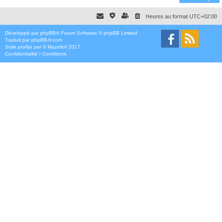
Heures au format
UTC+02:00
Développé par
phpBB
® Forum Software © phpBB Limited
Traduit par
phpBB-fr.com
Style
proflat
par ©
Mazeltof
2017
Confidentialité
|
Conditions